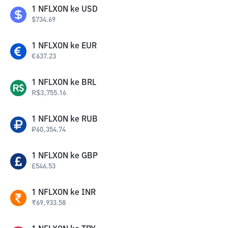
1
NFLXON
ke
USD
$
734.69
1
NFLXON
ke
EUR
€
637.23
1
NFLXON
ke
BRL
R$
3,755.16
1
NFLXON
ke
RUB
₽
60,354.74
1
NFLXON
ke
GBP
£
546.53
1
NFLXON
ke
INR
₹
69,933.58