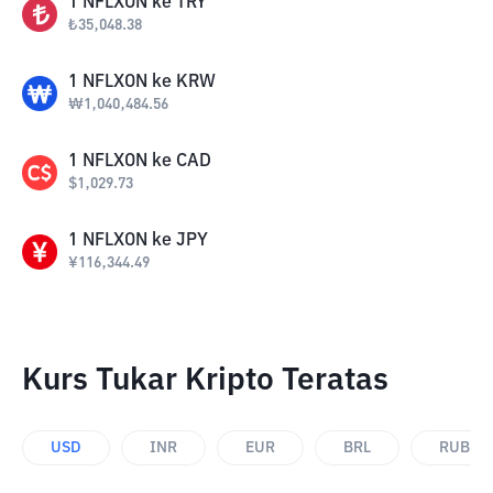
1
NFLXON
ke
TRY
₺
35,048.38
1
NFLXON
ke
KRW
₩
1,040,484.56
1
NFLXON
ke
CAD
$
1,029.73
1
NFLXON
ke
JPY
¥
116,344.49
Kurs Tukar Kripto Teratas
USD
INR
EUR
BRL
RUB