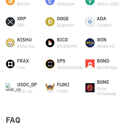
Bitcoin
Ethereum
Tether USDT
XRP
DOGE
ADA
XRP
Dogecoin
Cardano
KISHU
BICO
WIN
Kishu Inu
BICONOMY
WINkLink
FRAX
SPS
BOND
Frax
Splintershards
BarnBridge
BONE
USDC_OP
FLOKI
Bone
usdc_op
FLOKI
Shibaswap
FAQ