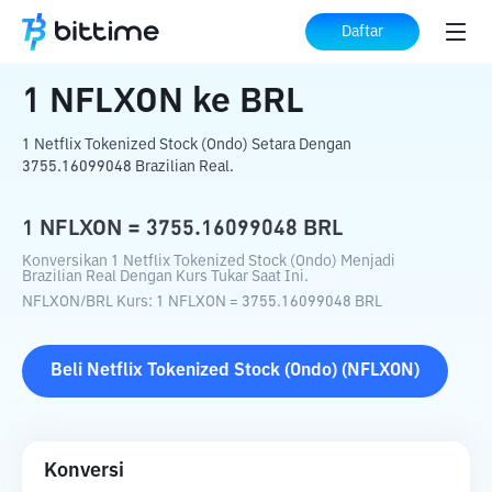
Beranda
Konverter Kripto
NFLXON
ke
Daftar
BRL
1
NFLXON
ke
BRL
1 Netflix Tokenized Stock (Ondo) Setara Dengan
3755.16099048 Brazilian Real.
1
NFLXON
=
3755.16099048
BRL
Konversikan 1 Netflix Tokenized Stock (Ondo) Menjadi
Brazilian Real Dengan Kurs Tukar Saat Ini.
NFLXON
/
BRL
Kurs
: 1
NFLXON
=
3755.16099048
BRL
Beli
Netflix Tokenized Stock (Ondo)
(
NFLXON
)
Konversi