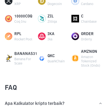
XRP
Dogecoin
Cardano
10000COQ
ZIL
C
Coq Inu
Zilliqa
Chainbase
RPL
IKA
ORDER
Rocket Pool
Ika
Orderly
AMZNON
BANANAS31
QKC
Amazon
Banana For
QuarkChain
Tokenized
Scale
Stock (Ondo)
FAQ
Apa Kalkulator kripto terbaik?