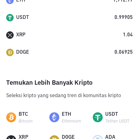
ETH
1,912.97
USDT
0.99905
XRP
1.04
DOGE
0.06925
Temukan Lebih Banyak Kripto
Seleksi kripto yang sedang tren di komunitas kripto
BTC
ETH
USDT
Bitcoin
Ethereum
Tether USDT
XRP
DOGE
ADA