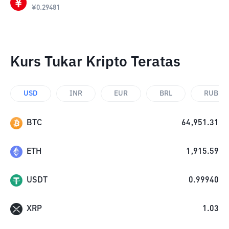
¥
0.29481
Kurs Tukar Kripto Teratas
USD
INR
EUR
BRL
RUB
BTC
64,951.31
ETH
1,915.59
USDT
0.99940
XRP
1.03