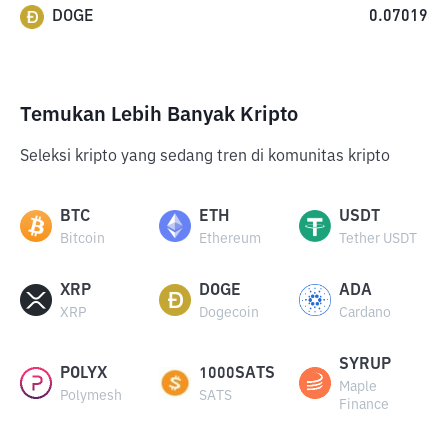
DOGE
0.07019
Temukan Lebih Banyak Kripto
Seleksi kripto yang sedang tren di komunitas kripto
BTC
ETH
USDT
Bitcoin
Ethereum
Tether USDT
XRP
DOGE
ADA
XRP
Dogecoin
Cardano
SYRUP
POLYX
1000SATS
Maple
Polymesh
SATS
Finance