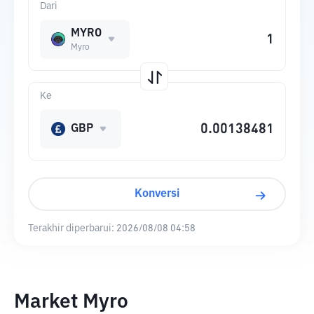
Dari
MYRO
Myro
Ke
GBP
Konversi
Terakhir diperbarui:
2026/08/08 04:58
Market Myro