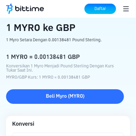
Beranda
Konverter Kripto
MYRO
ke
GBP
Daftar
1
MYRO
ke
GBP
1 Myro Setara Dengan 0.00138481 Pound Sterling.
1
MYRO
=
0.00138481
GBP
Konversikan 1 Myro Menjadi Pound Sterling Dengan Kurs
Tukar Saat Ini.
MYRO
/
GBP
Kurs
: 1
MYRO
=
0.00138481
GBP
Beli
Myro
(
MYRO
)
Konversi