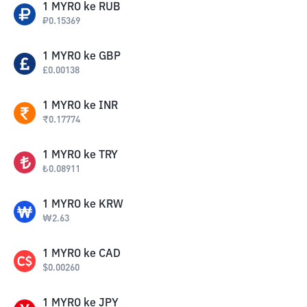
1
MYRO
ke
RUB
₽
0.15369
1
MYRO
ke
GBP
£
0.00138
1
MYRO
ke
INR
₹
0.17774
1
MYRO
ke
TRY
₺
0.08911
1
MYRO
ke
KRW
₩
2.63
1
MYRO
ke
CAD
$
0.00260
1
MYRO
ke
JPY