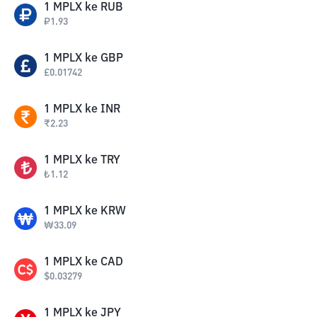
1
MPLX
ke
RUB
₽
1.93
1
MPLX
ke
GBP
£
0.01742
1
MPLX
ke
INR
₹
2.23
1
MPLX
ke
TRY
₺
1.12
1
MPLX
ke
KRW
₩
33.09
1
MPLX
ke
CAD
$
0.03279
1
MPLX
ke
JPY