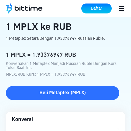
Beranda
Konverter Kripto
MPLX
ke
RUB
Daftar
1
MPLX
ke
RUB
1 Metaplex Setara Dengan 1.93376947 Russian Ruble.
1
MPLX
=
1.93376947
RUB
Konversikan 1 Metaplex Menjadi Russian Ruble Dengan Kurs
Tukar Saat Ini.
MPLX
/
RUB
Kurs
: 1
MPLX
=
1.93376947
RUB
Beli
Metaplex
(
MPLX
)
Konversi