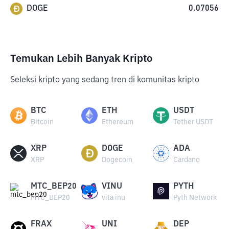
DOGE
0.07056
Temukan Lebih Banyak Kripto
Seleksi kripto yang sedang tren di komunitas kripto
BTC
ETH
USDT
Bitcoin
Ethereum
Tether USDT
XRP
DOGE
ADA
XRP
Dogecoin
Cardano
MTC_BEP20
VINU
PYTH
MTC_BEP20
vita inu
Pyth Network
FRAX
UNI
DEP