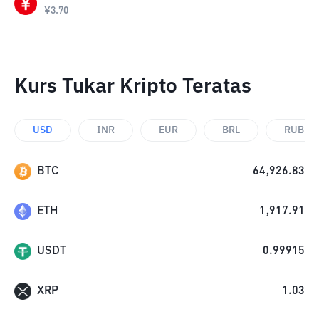
¥
3.70
Kurs Tukar Kripto Teratas
USD
INR
EUR
BRL
RUB
BTC
64,926.83
ETH
1,917.91
USDT
0.99915
XRP
1.03