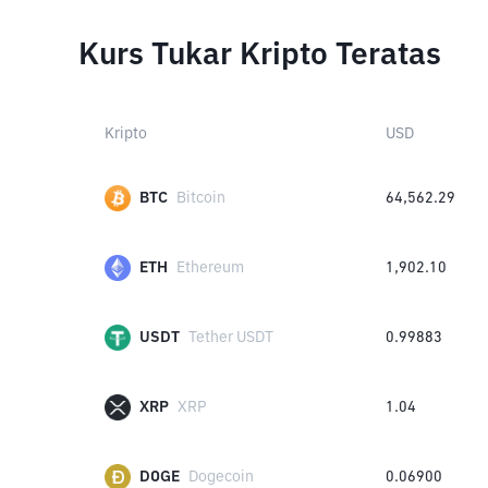
Kurs Tukar Kripto Teratas
Kripto
USD
BTC
Bitcoin
64,562.29
ETH
Ethereum
1,902.10
USDT
Tether USDT
0.99883
XRP
XRP
1.04
DOGE
Dogecoin
0.06900