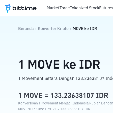
Market
Trade
Tokenized Stock
Future
Beranda
Konverter Kripto
MOVE
ke
IDR
1
MOVE
ke
IDR
1 Movement Setara Dengan 133.23638107 Ind
1
MOVE
=
133.23638107
IDR
Konversikan 1 Movement Menjadi Indonesia Rupiah Dengan K
MOVE
/
IDR
Kurs
: 1
MOVE
=
133.23638107
IDR