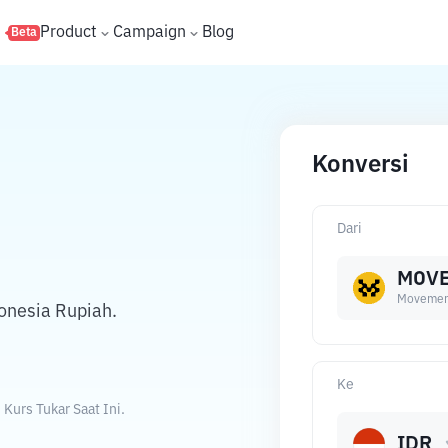
s
Product
Campaign
Blog
Beta
Konversi
Dari
MOV
Movemen
onesia Rupiah.
Ke
urs Tukar Saat Ini.
IDR