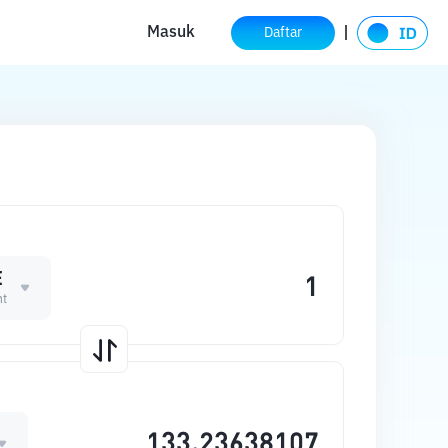
Masuk
Daftar
E
t