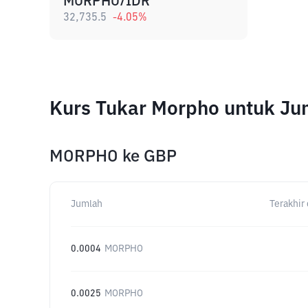
MORPHO/IDR
32,735.5
-4.05
%
Kurs Tukar Morpho untuk Ju
MORPHO
ke
GBP
Jumlah
Terakhir 
0.0004
MORPHO
0.0025
MORPHO