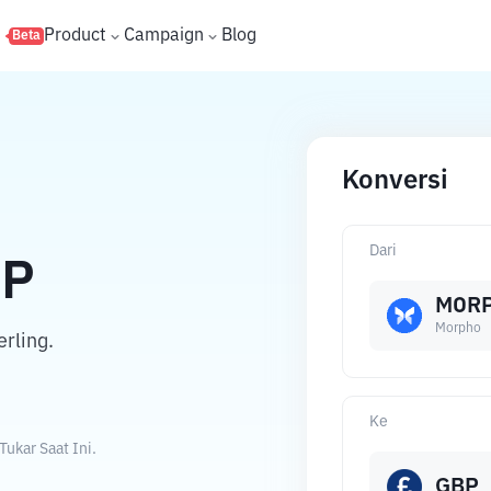
s
Product
Campaign
Blog
Beta
Konversi
Dari
P
MOR
Morpho
rling.
Ke
ukar Saat Ini.
GBP