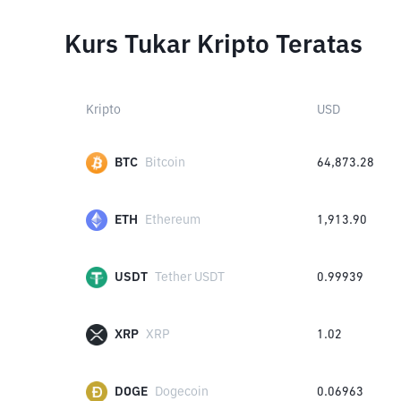
Kurs Tukar Kripto Teratas
Kripto
USD
BTC
Bitcoin
64,873.28
ETH
Ethereum
1,913.90
USDT
Tether USDT
0.99939
XRP
XRP
1.02
DOGE
Dogecoin
0.06963