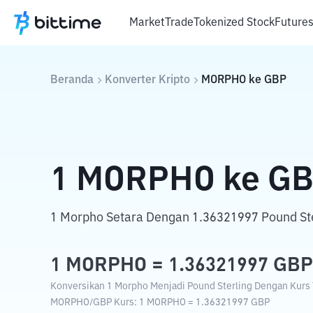
Market
Trade
Tokenized Stock
Future
Beranda
Konverter Kripto
MORPHO
ke
GBP
1
MORPHO
ke
GB
1 Morpho Setara Dengan 1.36321997 Pound Ste
1
MORPHO
=
1.36321997
GBP
Konversikan 1 Morpho Menjadi Pound Sterling Dengan Kurs T
MORPHO
/
GBP
Kurs
: 1
MORPHO
=
1.36321997
GBP