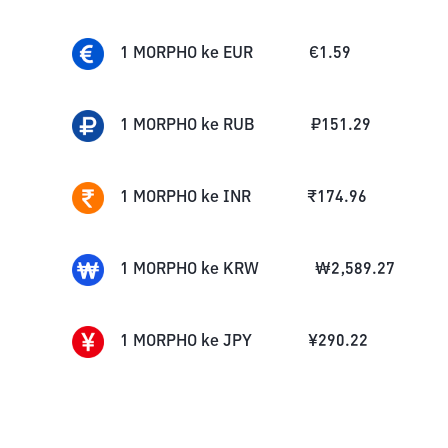
1
MORPHO
ke
EUR
€
1.59
1
MORPHO
ke
RUB
₽
151.29
1
MORPHO
ke
INR
₹
174.96
1
MORPHO
ke
KRW
₩
2,589.27
1
MORPHO
ke
JPY
¥
290.22