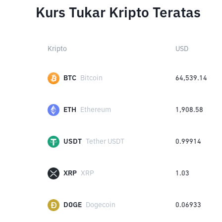
Kurs Tukar Kripto Teratas
Kripto
USD
BTC
Bitcoin
64,539.14
ETH
Ethereum
1,908.58
USDT
Tether USDT
0.99914
XRP
XRP
1.03
DOGE
Dogecoin
0.06933