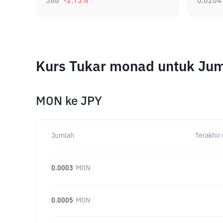
366
-2.13
%
0.0204
Kurs Tukar monad untuk Ju
MON
ke
JPY
Jumlah
Terakhir 
0.0003
MON
0.0005
MON