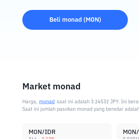
Beli
monad
(
MON
)
Market monad
Harga,
monad
saat ini adalah
3.24532 JPY
. Ini be
Saat ini jumlah pasokan monad yang beredar adalah
MON/IDR
MON/