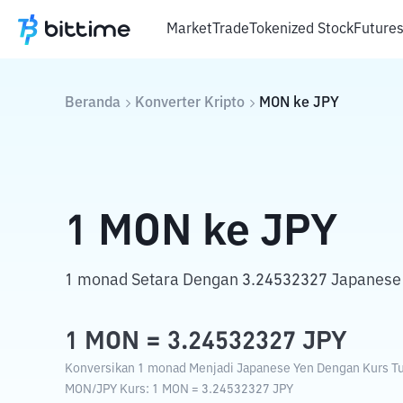
Market
Trade
Tokenized Stock
Future
Beranda
Konverter Kripto
MON
ke
JPY
1
MON
ke
JPY
1 monad Setara Dengan 3.24532327 Japanese
1
MON
=
3.24532327
JPY
Konversikan 1 monad Menjadi Japanese Yen Dengan Kurs Tuk
MON
/
JPY
Kurs
: 1
MON
=
3.24532327
JPY