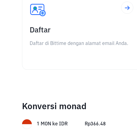
Daftar
Daftar di Bittime dengan alamat email Anda.
Konversi monad
1
MON
ke
IDR
Rp
366.48