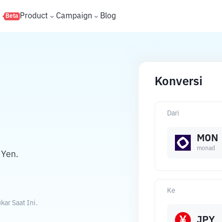
s
Product
Campaign
Blog
Beta
Konversi
Dari
MON
monad
 Yen.
Ke
ar Saat Ini.
JPY