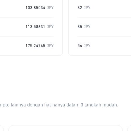
103.85034
JPY
32
JPY
113.58631
JPY
35
JPY
175.24745
JPY
54
JPY
ripto lainnya dengan fiat hanya dalam 3 langkah mudah.