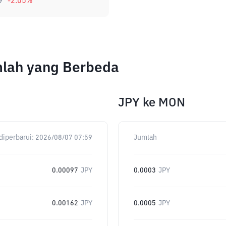
9
-2.05
%
mlah yang Berbeda
JPY
ke
MON
diperbarui:
2026/08/07 07:59
Jumlah
0.00097
JPY
0.0003
JPY
0.00162
JPY
0.0005
JPY