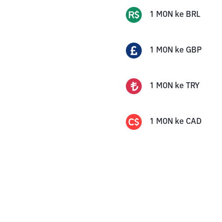
1
MON
ke
BRL
1
MON
ke
GBP
1
MON
ke
TRY
1
MON
ke
CAD