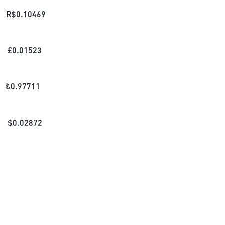
R$
0.10469
£
0.01523
₺
0.97711
$
0.02872