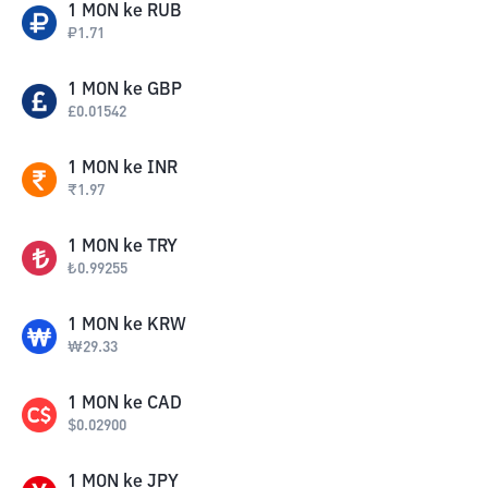
1
MON
ke
RUB
₽
1.71
1
MON
ke
GBP
£
0.01542
1
MON
ke
INR
₹
1.97
1
MON
ke
TRY
₺
0.99255
1
MON
ke
KRW
₩
29.33
1
MON
ke
CAD
$
0.02900
1
MON
ke
JPY