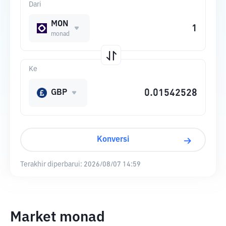
Dari
MON
monad
Ke
GBP
Konversi
Terakhir diperbarui:
2026/08/07 14:59
Market monad