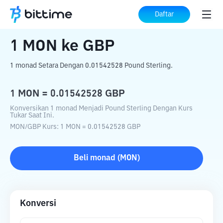
Beranda
Konverter Kripto
MON
ke
GBP
Daftar
1
MON
ke
GBP
1 monad Setara Dengan 0.01542528 Pound Sterling.
1
MON
=
0.01542528
GBP
Konversikan 1 monad Menjadi Pound Sterling Dengan Kurs
Tukar Saat Ini.
MON
/
GBP
Kurs
: 1
MON
=
0.01542528
GBP
Beli
monad
(
MON
)
Konversi