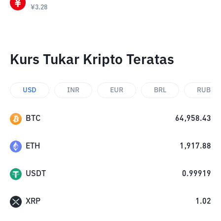
¥
3.28
Kurs Tukar Kripto Teratas
USD
INR
EUR
BRL
RUB
BTC
64,958.43
ETH
1,917.88
USDT
0.99919
XRP
1.02