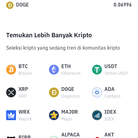
DOGE
0.06996
Temukan Lebih Banyak Kripto
Seleksi kripto yang sedang tren di komunitas kripto
BTC
ETH
USDT
Bitcoin
Ethereum
Tether USDT
XRP
DOGE
ADA
XRP
Dogecoin
Cardano
WRX
MAJOR
IDEX
WazirX
Major
IDEX
ALPACA
AKT