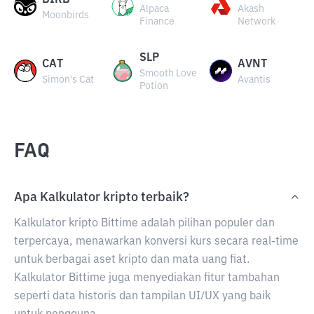
BIRB
Alpaca
Akash
Moonbirds
Finance
Network
SLP
CAT
AVNT
Smooth Love
Simon's Cat
Avantis
Potion
FAQ
Apa Kalkulator kripto terbaik?
Kalkulator kripto Bittime adalah pilihan populer dan
terpercaya, menawarkan konversi kurs secara real-time
untuk berbagai aset kripto dan mata uang fiat.
Kalkulator Bittime juga menyediakan fitur tambahan
seperti data historis dan tampilan UI/UX yang baik