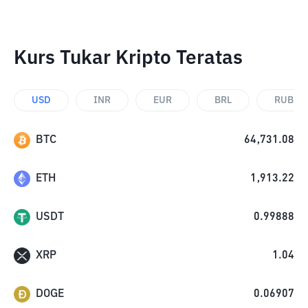
Kurs Tukar Kripto Teratas
USD
INR
EUR
BRL
RUB
BTC
64,731.08
ETH
1,913.22
USDT
0.99888
XRP
1.04
DOGE
0.06907