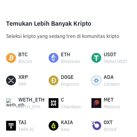
Temukan Lebih Banyak Kripto
Seleksi kripto yang sedang tren di komunitas kripto
BTC
ETH
USDT
Bitcoin
Ethereum
Tether USDT
XRP
DOGE
ADA
XRP
Dogecoin
Cardano
WETH_ETH
C
MET
WETH_ETH
Chainbase
Meteora
TAI
KAIA
OXT
TARS AI
Kaia
Orchid