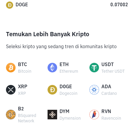
DOGE
0.07002
Temukan Lebih Banyak Kripto
Seleksi kripto yang sedang tren di komunitas kripto
BTC
ETH
USDT
Bitcoin
Ethereum
Tether USDT
XRP
DOGE
ADA
XRP
Dogecoin
Cardano
B2
DYM
RVN
BSquared
Dymension
Ravencoin
Network