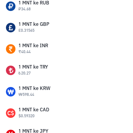
1
MNT
ke
RUB
₽
34.68
1
MNT
ke
GBP
£
0.31565
1
MNT
ke
INR
₹
40.44
1
MNT
ke
TRY
₺
20.27
1
MNT
ke
KRW
₩
598.44
1
MNT
ke
CAD
$
0.59320
1
MNT
ke
JPY