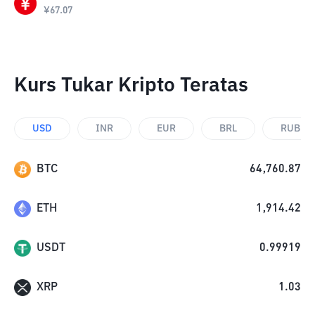
¥
67.07
Kurs Tukar Kripto Teratas
USD
INR
EUR
BRL
RUB
BTC
64,760.87
ETH
1,914.42
USDT
0.99919
XRP
1.03