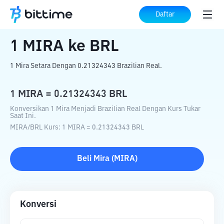
Beranda
Konverter Kripto
MIRA
ke
BRL
Daftar
1
MIRA
ke
BRL
1 Mira Setara Dengan 0.21324343 Brazilian Real.
1
MIRA
=
0.21324343
BRL
Konversikan 1 Mira Menjadi Brazilian Real Dengan Kurs Tukar
Saat Ini.
MIRA
/
BRL
Kurs
: 1
MIRA
=
0.21324343
BRL
Beli
Mira
(
MIRA
)
Konversi