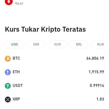
¥
6.61
Kurs Tukar Kripto Teratas
USD
INR
EUR
BRL
RUB
BTC
64,806.19
ETH
1,915.99
USDT
0.99914
XRP
1.03