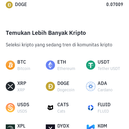
DOGE
0.07009
Temukan Lebih Banyak Kripto
Seleksi kripto yang sedang tren di komunitas kripto
BTC
ETH
USDT
Bitcoin
Ethereum
Tether USDT
XRP
DOGE
ADA
XRP
Dogecoin
Cardano
USDS
CATS
FLUID
USDS
Cats
FLUID
XPL
DYDX
KOM