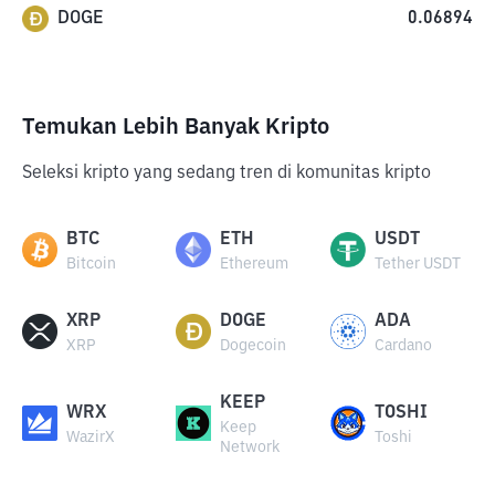
DOGE
0.06894
Temukan Lebih Banyak Kripto
Seleksi kripto yang sedang tren di komunitas kripto
BTC
ETH
USDT
Bitcoin
Ethereum
Tether USDT
XRP
DOGE
ADA
XRP
Dogecoin
Cardano
KEEP
WRX
TOSHI
Keep
WazirX
Toshi
Network