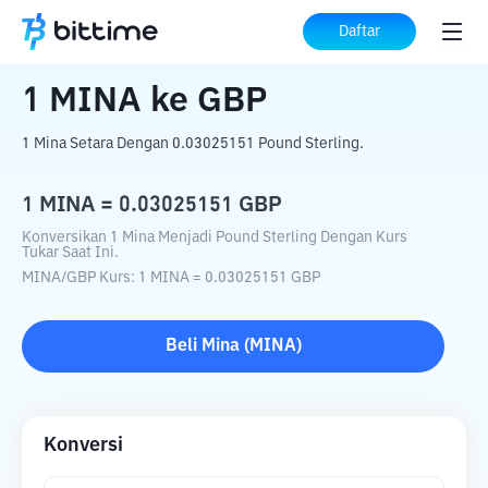
Beranda
Konverter Kripto
MINA
ke
GBP
Daftar
1
MINA
ke
GBP
1 Mina Setara Dengan 0.03025151 Pound Sterling.
1
MINA
=
0.03025151
GBP
Konversikan 1 Mina Menjadi Pound Sterling Dengan Kurs
Tukar Saat Ini.
MINA
/
GBP
Kurs
: 1
MINA
=
0.03025151
GBP
Beli
Mina
(
MINA
)
Konversi