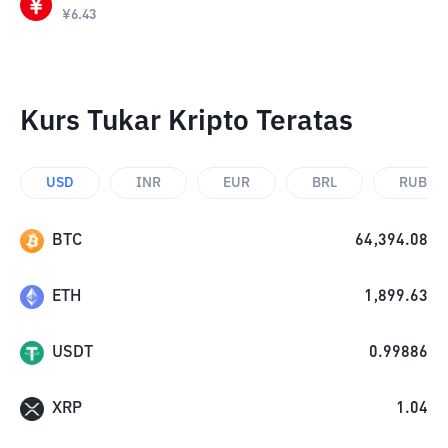
¥
6.43
Kurs Tukar Kripto Teratas
USD
INR
EUR
BRL
RUB
BTC
64,394.08
ETH
1,899.63
USDT
0.99886
XRP
1.04