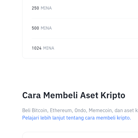
250
MINA
500
MINA
1024
MINA
Cara Membeli Aset Kripto
Beli Bitcoin, Ethereum, Ondo, Memecoin, dan aset k
Pelajari lebih lanjut tentang cara membeli kripto.