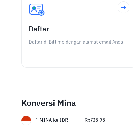
Daftar
Daftar di Bittime dengan alamat email Anda.
Konversi Mina
1
MINA
ke
IDR
Rp
725.75