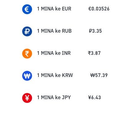
1
MINA
ke
EUR
€
0.03526
1
MINA
ke
RUB
₽
3.35
1
MINA
ke
INR
₹
3.87
1
MINA
ke
KRW
₩
57.39
1
MINA
ke
JPY
¥
6.43