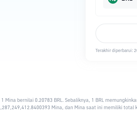
Terakhir diperbarui:
2
rti 1 Mina bernilai 0.20783 BRL. Sebaliknya, 1 BRL memungkin
,287,249,412.8400393 Mina, dan Mina saat ini memiliki total