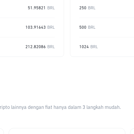
51.95821
BRL
250
BRL
103.91643
BRL
500
BRL
212.82086
BRL
1024
BRL
ripto lainnya dengan fiat hanya dalam 3 langkah mudah.