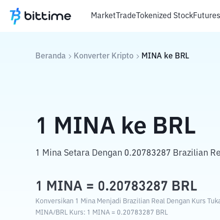
Market
Trade
Tokenized Stock
Future
Beranda
Konverter Kripto
MINA
ke
BRL
1
MINA
ke
BRL
1 Mina Setara Dengan 0.20783287 Brazilian Re
1
MINA
=
0.20783287
BRL
Konversikan 1 Mina Menjadi Brazilian Real Dengan Kurs Tukar
MINA
/
BRL
Kurs
: 1
MINA
=
0.20783287
BRL