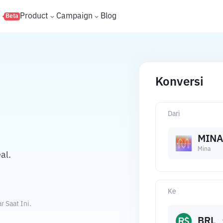
s
Product
Campaign
Blog
Beta
Konversi
Dari
MINA
Mina
al.
Ke
 Saat Ini.
BRL