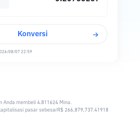
Konversi
026/08/07 22:59
kan Anda membeli 4.811624 Mina.
 kapitalisasi pasar sebesarR$ 266,879,737.41918