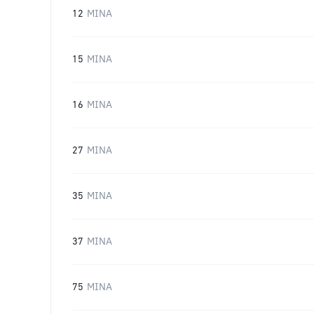
12
MINA
15
MINA
16
MINA
27
MINA
35
MINA
37
MINA
75
MINA