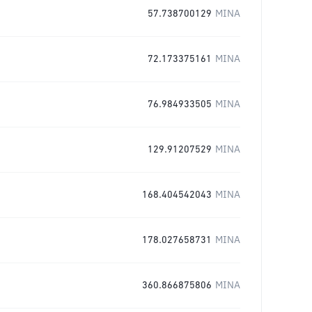
57.738700129
MINA
72.173375161
MINA
76.984933505
MINA
129.91207529
MINA
168.404542043
MINA
178.027658731
MINA
360.866875806
MINA