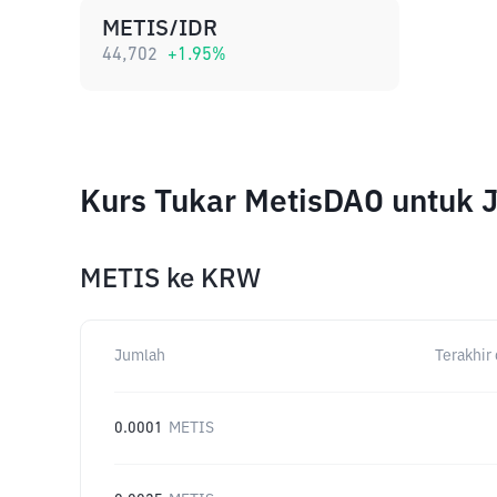
METIS/IDR
44,702
+
1.95
%
Kurs Tukar MetisDAO untuk 
METIS
ke
KRW
Jumlah
Terakhir 
0.0001
METIS