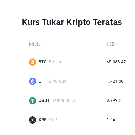
Kurs Tukar Kripto Teratas
Kripto
USD
BTC
Bitcoin
65,068.47
ETH
Ethereum
1,921.58
USDT
Tether USDT
0.99931
XRP
XRP
1.04