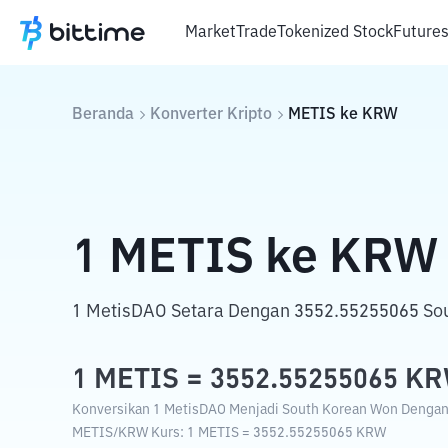
Market
Trade
Tokenized Stock
Future
Beranda
Konverter Kripto
METIS
ke
KRW
1
METIS
ke
KRW
1 MetisDAO Setara Dengan 3552.55255065 So
1
METIS
=
3552.55255065
K
Konversikan 1 MetisDAO Menjadi South Korean Won Dengan K
METIS
/
KRW
Kurs
: 1
METIS
=
3552.55255065
KRW