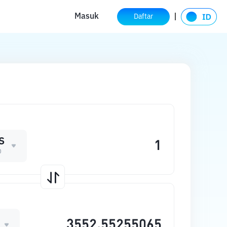
Masuk
Daftar
S
O