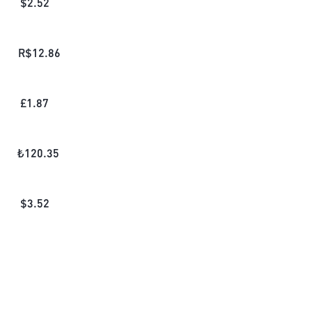
$
2.52
R$
12.86
£
1.87
₺
120.35
$
3.52