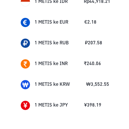
1
METIS
ke
IDR
Rp
44,918.21
1
METIS
ke
EUR
€
2.18
1
METIS
ke
RUB
₽
207.58
1
METIS
ke
INR
₹
240.06
1
METIS
ke
KRW
₩
3,552.55
1
METIS
ke
JPY
¥
398.19