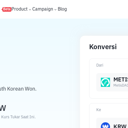
s
Product
Campaign
Blog
Beta
Konversi
Dari
METI
MetisDA
uth Korean Won.
RW
Ke
urs Tukar Saat Ini.
KRW