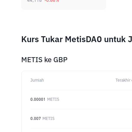
44,118
-0.68
%
Kurs Tukar MetisDAO untuk 
METIS
ke
GBP
Jumlah
Terakhir 
0.00001
METIS
0.007
METIS