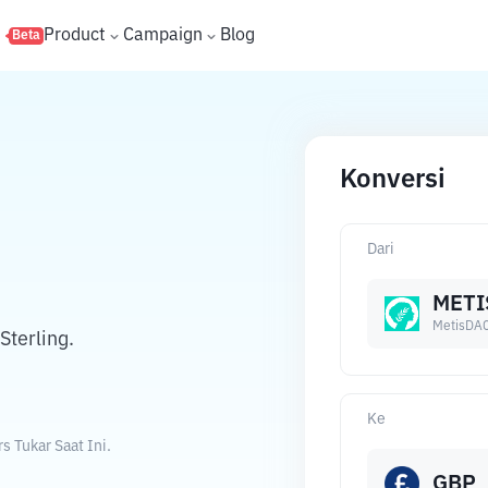
s
Product
Campaign
Blog
Beta
Konversi
Dari
METI
MetisDA
terling.
Ke
 Tukar Saat Ini.
GBP