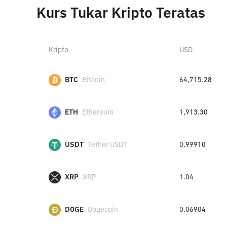
Kurs Tukar Kripto Teratas
Kripto
USD
BTC
Bitcoin
64,715.28
ETH
Ethereum
1,913.30
USDT
Tether USDT
0.99910
XRP
XRP
1.04
DOGE
Dogecoin
0.06904