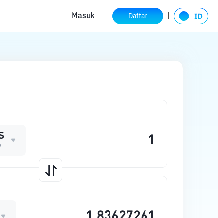
Masuk
Daftar
S
O