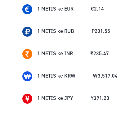
1
METIS
ke
EUR
€
2.14
1
METIS
ke
RUB
₽
201.55
1
METIS
ke
INR
₹
235.47
1
METIS
ke
KRW
₩
3,517.04
1
METIS
ke
JPY
¥
391.20