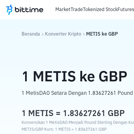
Market
Trade
Tokenized Stock
Future
Beranda
Konverter Kripto
METIS
ke
GBP
1
METIS
ke
GBP
1 MetisDAO Setara Dengan 1.83627261 Pound S
1
METIS
=
1.83627261
GBP
Konversikan 1 MetisDAO Menjadi Pound Sterling Dengan Kurs
METIS
/
GBP
Kurs
: 1
METIS
=
1.83627261
GBP