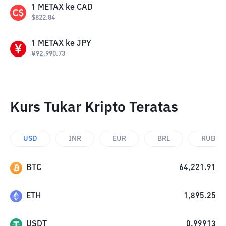
1
METAX
ke
CAD
$
822.84
1
METAX
ke
JPY
¥
92,990.73
Kurs Tukar Kripto Teratas
USD
INR
EUR
BRL
RUB
BTC
64,221.91
ETH
1,895.25
USDT
0.99913