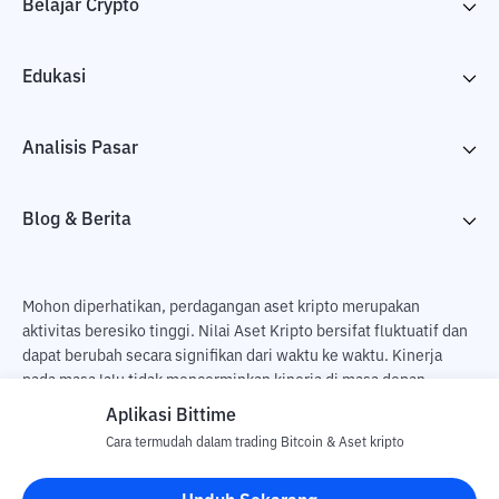
Belajar Crypto
Edukasi
Analisis Pasar
Blog & Berita
Mohon diperhatikan, perdagangan aset kripto merupakan
aktivitas beresiko tinggi. Nilai Aset Kripto bersifat fluktuatif dan
dapat berubah secara signifikan dari waktu ke waktu. Kinerja
pada masa lalu tidak mencerminkan kinerja di masa depan.
Terdapat risiko kehilangan sebagai dampak dari membeli dan
Aplikasi Bittime
menjual aset kripto dan sepenuhnya keputusan independen dari
Cara termudah dalam trading Bitcoin & Aset kripto
pengguna. PT Utama Aset Digital Indonesia (Bittime) tidak
bertanggung jawab atas perubahan fluktuasi dari nilai tukar Aset