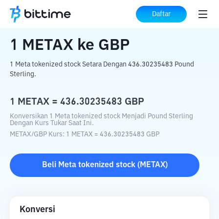
Beranda
Konverter Kripto
METAX
ke
Daftar
GBP
1
METAX
ke
GBP
1 Meta tokenized stock Setara Dengan 436.30235483 Pound
Sterling.
1
METAX
=
436.30235483
GBP
Konversikan 1 Meta tokenized stock Menjadi Pound Sterling
Dengan Kurs Tukar Saat Ini.
METAX
/
GBP
Kurs
: 1
METAX
=
436.30235483
GBP
Beli
Meta tokenized stock
(
METAX
)
Konversi