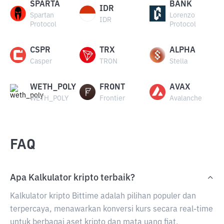
SPARTA
BANK
IDR
Spartan
Lorenzo
IDR
Protocol
Protocol
CSPR
TRX
ALPHA
Casper
TRON
Stella
WETH_POLY
FRONT
AVAX
WETH_POLY
Frontier
Avalanche
FAQ
Apa Kalkulator kripto terbaik?
Kalkulator kripto Bittime adalah pilihan populer dan
terpercaya, menawarkan konversi kurs secara real-time
untuk berbagai aset kripto dan mata uang fiat.