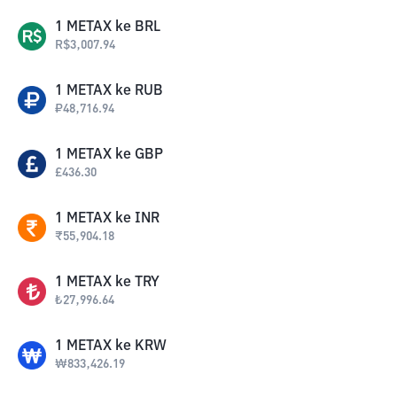
1
METAX
ke
BRL
R$
3,007.94
1
METAX
ke
RUB
₽
48,716.94
1
METAX
ke
GBP
£
436.30
1
METAX
ke
INR
₹
55,904.18
1
METAX
ke
TRY
₺
27,996.64
1
METAX
ke
KRW
₩
833,426.19