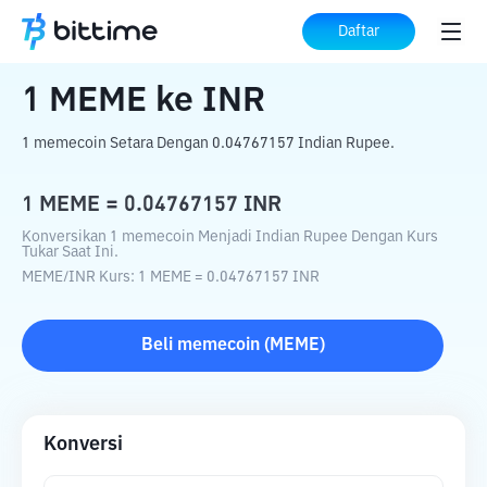
Beranda
Konverter Kripto
MEME
ke
INR
Daftar
1
MEME
ke
INR
1 memecoin Setara Dengan 0.04767157 Indian Rupee.
1
MEME
=
0.04767157
INR
Konversikan 1 memecoin Menjadi Indian Rupee Dengan Kurs
Tukar Saat Ini.
MEME
/
INR
Kurs
: 1
MEME
=
0.04767157
INR
Beli
memecoin
(
MEME
)
Konversi