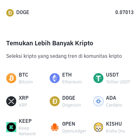
DOGE
0.07013
Temukan Lebih Banyak Kripto
Seleksi kripto yang sedang tren di komunitas kripto
BTC
ETH
USDT
Bitcoin
Ethereum
Tether USDT
XRP
DOGE
ADA
XRP
Dogecoin
Cardano
KEEP
OPEN
KISHU
Keep
OpenLedger
Kishu Inu
Network