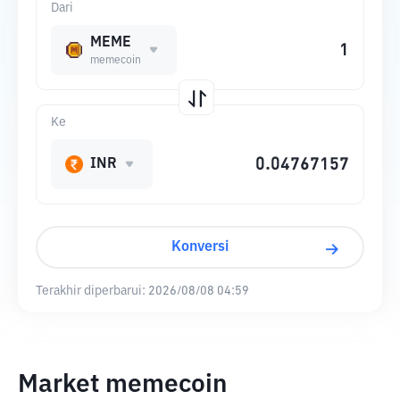
Dari
MEME
memecoin
Ke
INR
Konversi
Terakhir diperbarui:
2026/08/08 04:59
Market memecoin