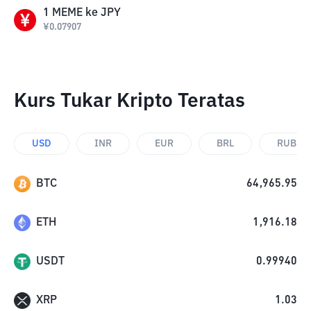
1
MEME
ke
JPY
¥
0.07907
Kurs Tukar Kripto Teratas
USD
INR
EUR
BRL
RUB
BTC
64,965.95
ETH
1,916.18
USDT
0.99940
XRP
1.03