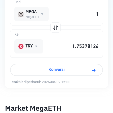
Dari
MEGA
MegaETH
Ke
TRY
Konversi
Terakhir diperbarui:
2026/08/09 15:00
Market MegaETH