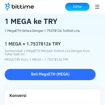
Beranda
Konverter Kripto
MEGA
ke
TRY
Daftar
1
MEGA
ke
TRY
1 MegaETH Setara Dengan 1.75378126 Turkish Lira.
1
MEGA
=
1.75378126
TRY
Konversikan 1 MegaETH Menjadi Turkish Lira Dengan Kurs
Tukar Saat Ini.
MEGA
/
TRY
Kurs
: 1
MEGA
=
1.75378126
TRY
Beli
MegaETH
(
MEGA
)
Konversi