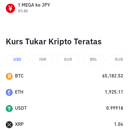
1
MEGA
ke
JPY
¥
5.80
Kurs Tukar Kripto Teratas
USD
INR
EUR
BRL
RUB
BTC
65,182.52
ETH
1,925.11
USDT
0.99918
XRP
1.04