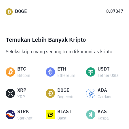
DOGE
0.07047
Temukan Lebih Banyak Kripto
Seleksi kripto yang sedang tren di komunitas kripto
BTC
ETH
USDT
Bitcoin
Ethereum
Tether USDT
XRP
DOGE
ADA
XRP
Dogecoin
Cardano
STRK
BLAST
KAS
Starknet
Blast
Kaspa