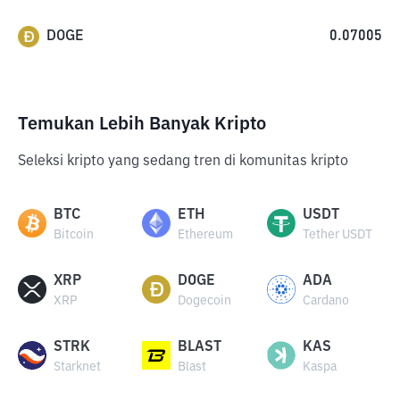
DOGE
0.07005
Temukan Lebih Banyak Kripto
Seleksi kripto yang sedang tren di komunitas kripto
BTC
ETH
USDT
Bitcoin
Ethereum
Tether USDT
XRP
DOGE
ADA
XRP
Dogecoin
Cardano
STRK
BLAST
KAS
Starknet
Blast
Kaspa