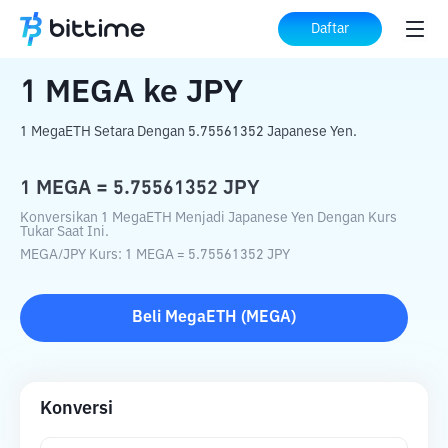
Beranda
Konverter Kripto
MEGA
ke
JPY
Daftar
1
MEGA
ke
JPY
1 MegaETH Setara Dengan 5.75561352 Japanese Yen.
1
MEGA
=
5.75561352
JPY
Konversikan 1 MegaETH Menjadi Japanese Yen Dengan Kurs
Tukar Saat Ini.
MEGA
/
JPY
Kurs
: 1
MEGA
=
5.75561352
JPY
Beli
MegaETH
(
MEGA
)
Konversi