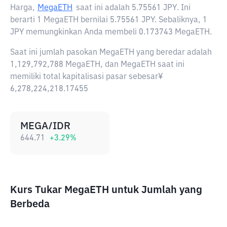
Harga,
MegaETH
saat ini adalah
5.75561 JPY
. Ini
berarti 1 MegaETH bernilai 5.75561 JPY. Sebaliknya, 1
JPY memungkinkan Anda membeli 0.173743 MegaETH.
Saat ini jumlah pasokan MegaETH yang beredar adalah
1,129,792,788 MegaETH, dan MegaETH saat ini
memiliki total kapitalisasi pasar sebesar¥
6,278,224,218.17455
MEGA/IDR
644.71
+
3.29
%
Kurs Tukar MegaETH untuk Jumlah yang
Berbeda