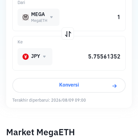
Dari
MEGA
MegaETH
Ke
JPY
Konversi
Terakhir diperbarui:
2026/08/09 09:00
Market MegaETH