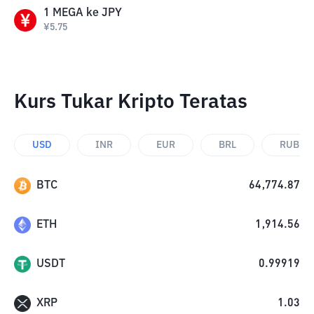
1
MEGA
ke
JPY
¥
5.75
Kurs Tukar Kripto Teratas
USD
INR
EUR
BRL
RUB
BTC
64,774.87
ETH
1,914.56
USDT
0.99919
XRP
1.03