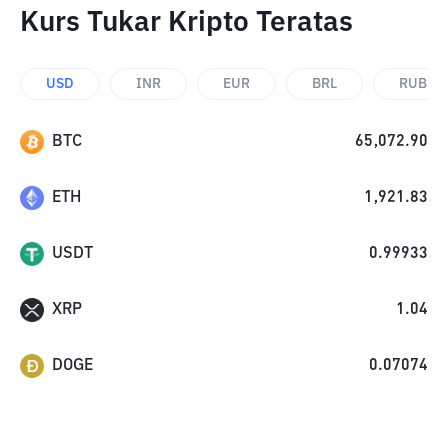
Kurs Tukar Kripto Teratas
USD
INR
EUR
BRL
RUB
BTC
65,072.90
ETH
1,921.83
USDT
0.99933
XRP
1.04
DOGE
0.07074