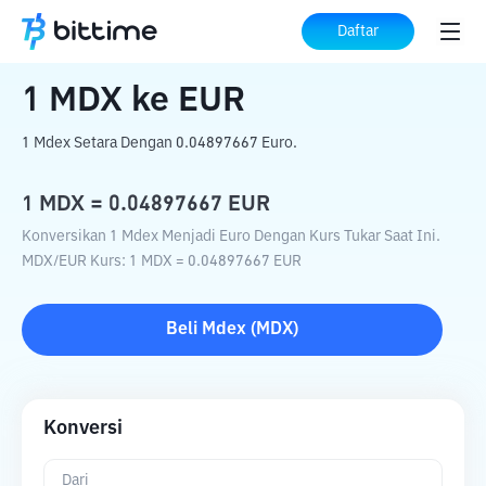
Beranda
Konverter Kripto
MDX
ke
EUR
Daftar
1
MDX
ke
EUR
1 Mdex Setara Dengan 0.04897667 Euro.
1
MDX
=
0.04897667
EUR
Konversikan 1 Mdex Menjadi Euro Dengan Kurs Tukar Saat Ini.
MDX
/
EUR
Kurs
: 1
MDX
=
0.04897667
EUR
Beli
Mdex
(
MDX
)
Konversi
Dari