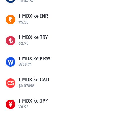
£
0.04196
1
MDX
ke
INR
₹
5.38
1
MDX
ke
TRY
₺
2.70
1
MDX
ke
KRW
₩
79.71
1
MDX
ke
CAD
$
0.07898
1
MDX
ke
JPY
¥
8.93