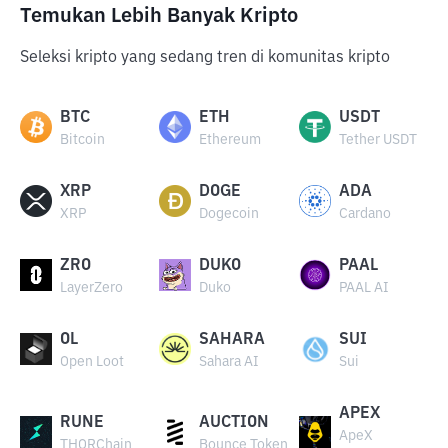
Temukan Lebih Banyak Kripto
Seleksi kripto yang sedang tren di komunitas kripto
BTC
ETH
USDT
Bitcoin
Ethereum
Tether USDT
XRP
DOGE
ADA
XRP
Dogecoin
Cardano
ZRO
DUKO
PAAL
LayerZero
Duko
PAAL AI
OL
SAHARA
SUI
Open Loot
Sahara AI
Sui
APEX
RUNE
AUCTION
ApeX
THORChain
Bounce Token