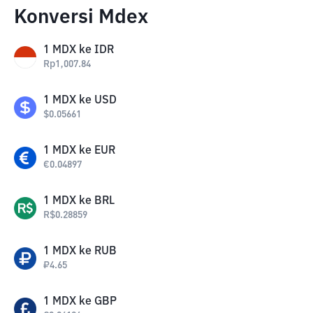
Konversi Mdex
1
MDX
ke
IDR
Rp
1,007.84
1
MDX
ke
USD
$
0.05661
1
MDX
ke
EUR
€
0.04897
1
MDX
ke
BRL
R$
0.28859
1
MDX
ke
RUB
₽
4.65
1
MDX
ke
GBP