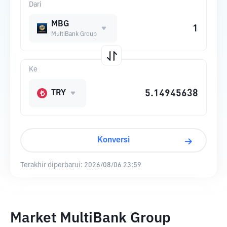
Dari
MBG
MultiBank Group
Ke
TRY
Konversi
Terakhir diperbarui:
2026/08/06 23:59
Market MultiBank Group