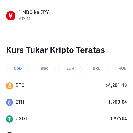
1
MBG
ke
JPY
¥
17.11
Kurs Tukar Kripto Teratas
USD
INR
EUR
BRL
RUB
BTC
64,201.18
ETH
1,900.04
USDT
0.99904