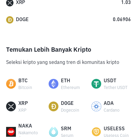
XRP
1.03
DOGE
0.06906
Temukan Lebih Banyak Kripto
Seleksi kripto yang sedang tren di komunitas kripto
BTC
ETH
USDT
Bitcoin
Ethereum
Tether USDT
XRP
DOGE
ADA
XRP
Dogecoin
Cardano
NAKA
SRM
USELESS
Nakamoto
Serum
Useless Coin