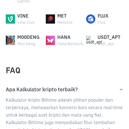
Games
VINE
MET
FLUX
Vine Coin
Meteora
Flux
MOODENG
HANA
USDT_APT
Moo Deng
Hana Network
usdt_apt
FAQ
Apa Kalkulator kripto terbaik?
Kalkulator kripto Bittime adalah pilihan populer dan
terpercaya, menawarkan konversi kurs secara real-time
untuk berbagai aset kripto dan mata uang fiat.
Kalkulator Bittime juga menyediakan fitur tambahan