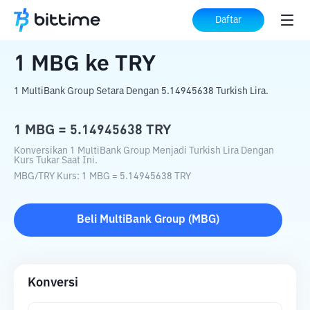
Beranda
Konverter Kripto
MBG
ke
TRY
Daftar
1
MBG
ke
TRY
1 MultiBank Group Setara Dengan 5.14945638 Turkish Lira.
1
MBG
=
5.14945638
TRY
Konversikan 1 MultiBank Group Menjadi Turkish Lira Dengan
Kurs Tukar Saat Ini.
MBG
/
TRY
Kurs
: 1
MBG
=
5.14945638
TRY
Beli
MultiBank Group
(
MBG
)
Konversi