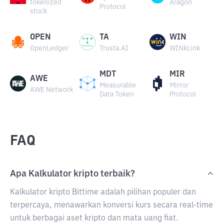
tokenized
Aragon
Protocol
stock
OPEN
TA
WIN
OpenLedger
Trusta.AI
WINkLink
MDT
MIR
AWE
Measurable
Mirror
AWE Network
Data Token
Protocol
FAQ
Apa Kalkulator kripto terbaik?
Kalkulator kripto Bittime adalah pilihan populer dan
terpercaya, menawarkan konversi kurs secara real-time
untuk berbagai aset kripto dan mata uang fiat.