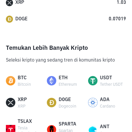
XRP
1.03
DOGE
0.07019
Temukan Lebih Banyak Kripto
Seleksi kripto yang sedang tren di komunitas kripto
BTC
ETH
USDT
Bitcoin
Ethereum
Tether USDT
XRP
DOGE
ADA
XRP
Dogecoin
Cardano
TSLAX
SPARTA
ANT
Tesla
Spartan