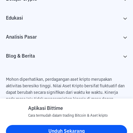
Edukasi
Analisis Pasar
Blog & Berita
Mohon diperhatikan, perdagangan aset kripto merupakan
aktivitas beresiko tinggi. Nilai Aset Kripto bersifat fluktuatif dan
dapat berubah secara signifikan dari waktu ke waktu. Kinerja
pada masa lalu tidak mencerminkan kinerja di masa depan.
Terdapat risiko kehilangan sebagai dampak dari membeli dan
Aplikasi Bittime
menjual aset kripto dan sepenuhnya keputusan independen dari
Cara termudah dalam trading Bitcoin & Aset kripto
pengguna. PT Utama Aset Digital Indonesia (Bittime) tidak
bertanggung jawab atas perubahan fluktuasi dari nilai tukar Aset
Unduh Sekarang
Kripto.