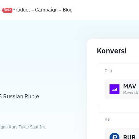
s
Product
Campaign
Blog
Beta
Konversi
Dari
MAV
Maverick 
6 Russian Ruble.
Ke
an Kurs Tukar Saat Ini.
RUB