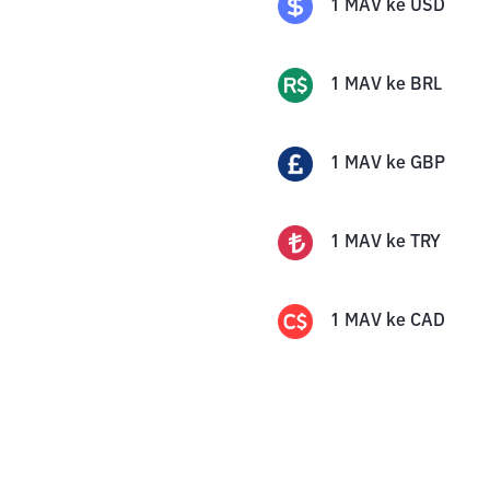
1
MAV
ke
USD
1
MAV
ke
BRL
1
MAV
ke
GBP
1
MAV
ke
TRY
1
MAV
ke
CAD