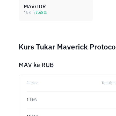
MAV/IDR
158
+
7.48
%
Kurs Tukar Maverick Protoc
MAV
ke
RUB
Jumlah
Terakhir 
1
MAV