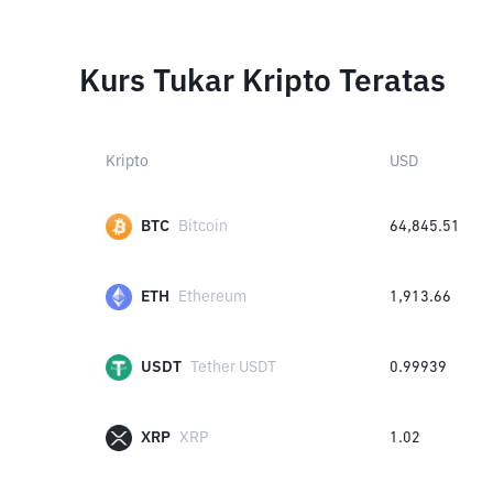
Kurs Tukar Kripto Teratas
Kripto
USD
BTC
Bitcoin
64,845.51
ETH
Ethereum
1,913.66
USDT
Tether USDT
0.99939
XRP
XRP
1.02