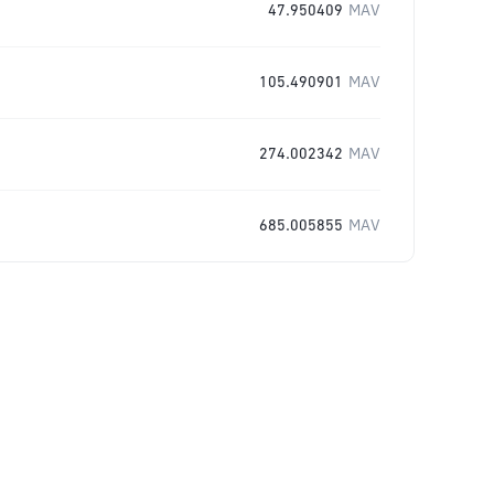
47.950409
MAV
105.490901
MAV
274.002342
MAV
685.005855
MAV