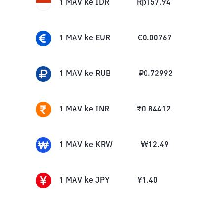
1
MAV
ke
IDR
Rp
157.94
1
MAV
ke
EUR
€
0.00767
1
MAV
ke
RUB
₽
0.72992
1
MAV
ke
INR
₹
0.84412
1
MAV
ke
KRW
₩
12.49
1
MAV
ke
JPY
¥
1.40