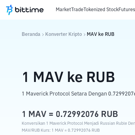
Market
Trade
Tokenized Stock
Future
Beranda
Konverter Kripto
MAV
ke
RUB
1
MAV
ke
RUB
1 Maverick Protocol Setara Dengan 0.7299207
1
MAV
=
0.72992076
RUB
Konversikan 1 Maverick Protocol Menjadi Russian Ruble Deng
MAV
/
RUB
Kurs
: 1
MAV
=
0.72992076
RUB