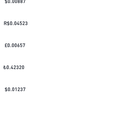
$
0.00887
R$
0.04523
£
0.00657
₺
0.42320
$
0.01237