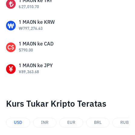
1
MAON
ke
TRY
₺
27,010.70
1
MAON
ke
KRW
₩
797,276.63
1
MAON
ke
CAD
$
790.00
1
MAON
ke
JPY
¥
89,363.68
Kurs Tukar Kripto Teratas
USD
INR
EUR
BRL
RUB