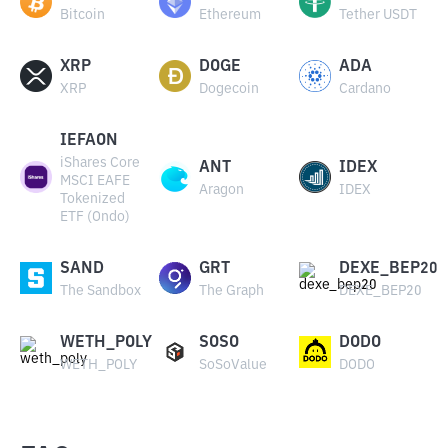
Bitcoin
Ethereum
Tether USDT
XRP
DOGE
ADA
XRP
Dogecoin
Cardano
IEFAON
iShares Core
ANT
IDEX
MSCI EAFE
Aragon
IDEX
Tokenized
ETF (Ondo)
SAND
GRT
DEXE_BEP20
The Sandbox
The Graph
DEXE_BEP20
WETH_POLY
SOSO
DODO
WETH_POLY
SoSoValue
DODO