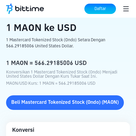
Beranda
Konverter Kripto
MAON
ke
USD
Daftar
1
MAON
ke
USD
1 Mastercard Tokenized Stock (Ondo) Setara Dengan
566.29185006 United States Dollar.
1
MAON
=
566.29185006
USD
Konversikan 1 Mastercard Tokenized Stock (Ondo) Menjadi
United States Dollar Dengan Kurs Tukar Saat Ini.
MAON
/
USD
Kurs
: 1
MAON
=
566.29185006
USD
Beli
Mastercard Tokenized Stock (Ondo)
(
MAON
)
Konversi