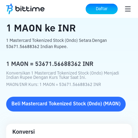
Beranda
Konverter Kripto
MAON
ke
INR
Daftar
1
MAON
ke
INR
1 Mastercard Tokenized Stock (Ondo) Setara Dengan
53671.56688362 Indian Rupee.
1
MAON
=
53671.56688362
INR
Konversikan 1 Mastercard Tokenized Stock (Ondo) Menjadi
Indian Rupee Dengan Kurs Tukar Saat Ini.
MAON
/
INR
Kurs
: 1
MAON
=
53671.56688362
INR
Beli
Mastercard Tokenized Stock (Ondo)
(
MAON
)
Konversi