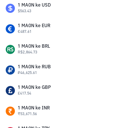
1
MAON
ke
USD
$
563.43
1
MAON
ke
EUR
€
487.61
1
MAON
ke
BRL
R$
2,864.73
1
MAON
ke
RUB
₽
46,625.61
1
MAON
ke
GBP
£
417.54
1
MAON
ke
INR
₹
53,671.56