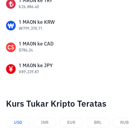
1
MAON
ke
TRY
₺
26,886.40
1
MAON
ke
KRW
₩
799,370.71
1
MAON
ke
CAD
$
786.24
1
MAON
ke
JPY
¥
89,239.87
Kurs Tukar Kripto Teratas
USD
INR
EUR
BRL
RUB