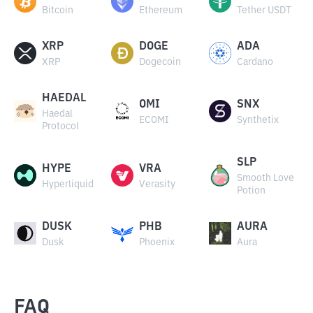
Bitcoin
Ethereum
Tether USDT
XRP
DOGE
ADA
XRP
Dogecoin
Cardano
HAEDAL
OMI
SNX
Haedal
ECOMI
Synthetix
Protocol
SLP
HYPE
VRA
Smooth Love
Hyperliquid
Verasity
Potion
DUSK
PHB
AURA
Dusk
Phoenix
Aura
FAQ