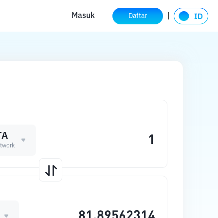
Masuk
Daftar
TA
twork