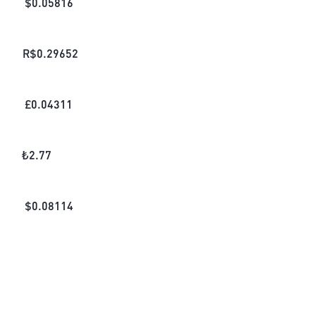
$
0.05816
R$
0.29652
£
0.04311
₺
2.77
$
0.08114