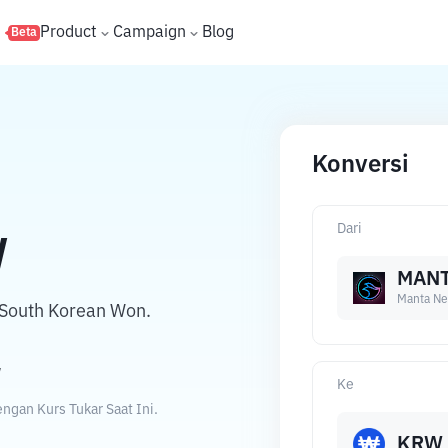
s
Product
Campaign
Blog
Beta
Konversi
Dari
W
MAN
Manta Ne
South Korean Won.
W
Ke
gan Kurs Tukar Saat Ini.
KRW