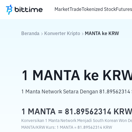
Market
Trade
Tokenized Stock
Future
Beranda
Konverter Kripto
MANTA
ke
KRW
1
MANTA
ke
KR
1 Manta Network Setara Dengan 81.89562314 
1
MANTA
=
81.89562314
KR
Konversikan 1 Manta Network Menjadi South Korean Won Den
MANTA
/
KRW
Kurs
: 1
MANTA
=
81.89562314
KRW