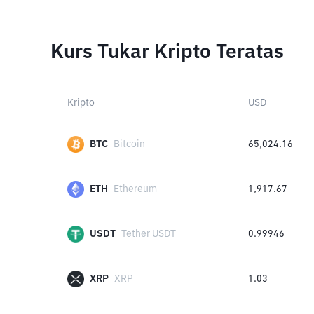
Kurs Tukar Kripto Teratas
Kripto
USD
BTC
Bitcoin
65,024.16
ETH
Ethereum
1,917.67
USDT
Tether USDT
0.99946
XRP
XRP
1.03