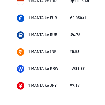
1
MANTA
ke
IDR
Rp
1,035.48
1
MANTA
ke
EUR
€
0.05031
1
MANTA
ke
RUB
₽
4.78
1
MANTA
ke
INR
₹
5.53
1
MANTA
ke
KRW
₩
81.89
1
MANTA
ke
JPY
¥
9.17