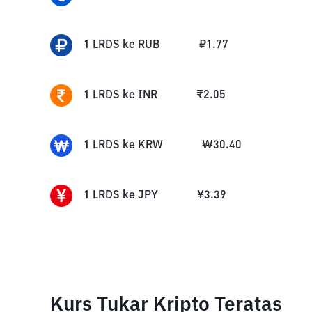
1
LRDS
ke
RUB
₽
1.77
1
LRDS
ke
INR
₹
2.05
1
LRDS
ke
KRW
₩
30.40
1
LRDS
ke
JPY
¥
3.39
Kurs Tukar Kripto Teratas