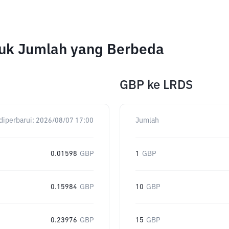
uk Jumlah yang Berbeda
GBP
ke
LRDS
diperbarui:
2026/08/07 17:00
Jumlah
0.01598
GBP
1
GBP
0.15984
GBP
10
GBP
0.23976
GBP
15
GBP