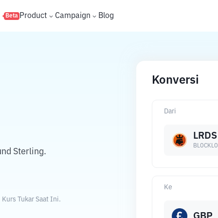
s
Product
Campaign
Blog
Beta
Konversi
Dari
LRDS
BLOCKL
d Sterling.
Ke
urs Tukar Saat Ini.
GBP