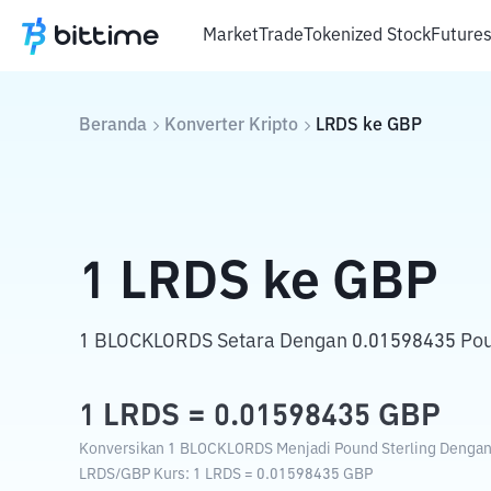
Market
Trade
Tokenized Stock
Future
Beranda
Konverter Kripto
LRDS
ke
GBP
1
LRDS
ke
GBP
1 BLOCKLORDS Setara Dengan 0.01598435 Poun
1
LRDS
=
0.01598435
GBP
Konversikan 1 BLOCKLORDS Menjadi Pound Sterling Dengan K
LRDS
/
GBP
Kurs
: 1
LRDS
=
0.01598435
GBP