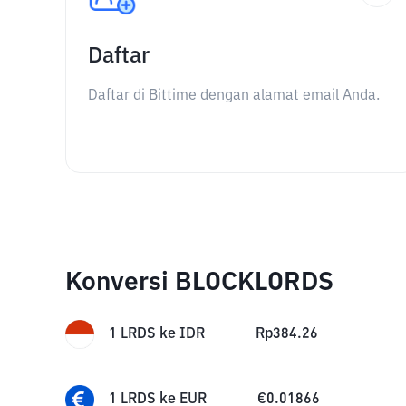
Daftar
Daftar di Bittime dengan alamat email Anda.
Konversi BLOCKLORDS
1
LRDS
ke
IDR
Rp
384.26
1
LRDS
ke
EUR
€
0.01866