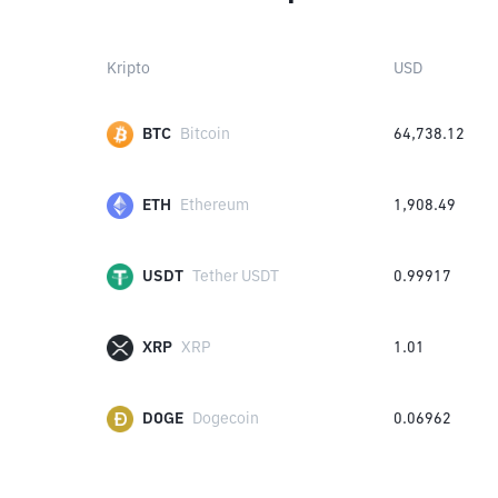
Kripto
USD
BTC
Bitcoin
64,738.12
ETH
Ethereum
1,908.49
USDT
Tether USDT
0.99917
XRP
XRP
1.01
DOGE
Dogecoin
0.06962