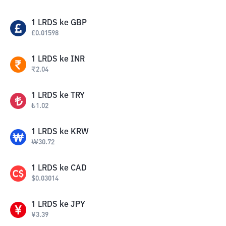
1
LRDS
ke
GBP
£
0.01598
1
LRDS
ke
INR
₹
2.04
1
LRDS
ke
TRY
₺
1.02
1
LRDS
ke
KRW
₩
30.72
1
LRDS
ke
CAD
$
0.03014
1
LRDS
ke
JPY
¥
3.39