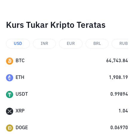
Kurs Tukar Kripto Teratas
USD
INR
EUR
BRL
RUB
BTC
64,743.84
ETH
1,908.19
USDT
0.99894
XRP
1.04
DOGE
0.06970