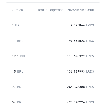
Jumlah
Terakhir diperbarui:
2026/08/06 08:00
1
BRL
9.075866
LRDS
11
BRL
99.834528
LRDS
12.5
BRL
113.448327
LRDS
15
BRL
136.137993
LRDS
27
BRL
245.048388
LRDS
54
BRL
490.096776
LRDS