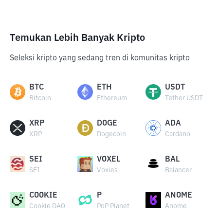
Temukan Lebih Banyak Kripto
Seleksi kripto yang sedang tren di komunitas kripto
BTC
ETH
USDT
Bitcoin
Ethereum
Tether USDT
XRP
DOGE
ADA
XRP
Dogecoin
Cardano
SEI
VOXEL
BAL
SEI
Voxies
Balancer
COOKIE
P
ANOME
Cookie DAO
PoP Planet
Anome