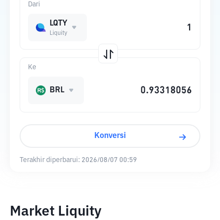
Dari
LQTY
Liquity
Ke
BRL
Konversi
Terakhir diperbarui:
2026/08/07 00:59
Market Liquity