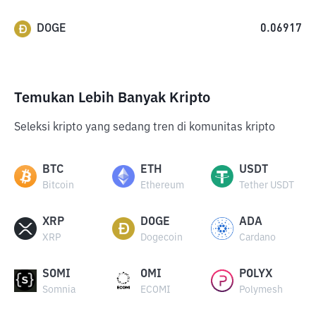
DOGE
0.06917
Temukan Lebih Banyak Kripto
Seleksi kripto yang sedang tren di komunitas kripto
BTC
ETH
USDT
Bitcoin
Ethereum
Tether USDT
XRP
DOGE
ADA
XRP
Dogecoin
Cardano
SOMI
OMI
POLYX
Somnia
ECOMI
Polymesh