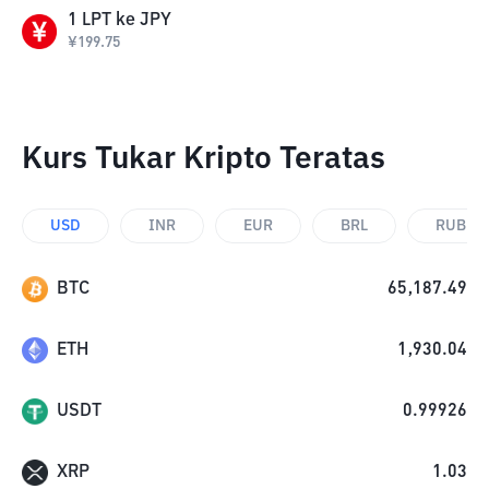
1
LPT
ke
JPY
¥
199.75
Kurs Tukar Kripto Teratas
USD
INR
EUR
BRL
RUB
BTC
65,187.49
ETH
1,930.04
USDT
0.99926
XRP
1.03