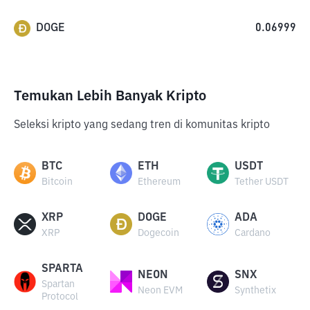
DOGE
0.06999
Temukan Lebih Banyak Kripto
Seleksi kripto yang sedang tren di komunitas kripto
BTC
ETH
USDT
Bitcoin
Ethereum
Tether USDT
XRP
DOGE
ADA
XRP
Dogecoin
Cardano
SPARTA
NEON
SNX
Spartan
Neon EVM
Synthetix
Protocol