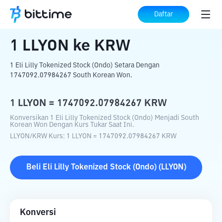
Beranda
Konverter Kripto
LLYON
ke
KRW
Daftar
1
LLYON
ke
KRW
1 Eli Lilly Tokenized Stock (Ondo) Setara Dengan
1747092.07984267 South Korean Won.
1
LLYON
=
1747092.07984267
KRW
Konversikan 1 Eli Lilly Tokenized Stock (Ondo) Menjadi South
Korean Won Dengan Kurs Tukar Saat Ini.
LLYON
/
KRW
Kurs
: 1
LLYON
=
1747092.07984267
KRW
Beli
Eli Lilly Tokenized Stock (Ondo)
(
LLYON
)
Konversi