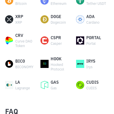
Bitcoin
Ethereum
Tether USDT
XRP
DOGE
ADA
XRP
Dogecoin
Cardano
CRV
CSPR
PORTAL
Curve DAO
Casper
Portal
Token
HOOK
BICO
IRYS
Hooked
BICONOMY
Irys
Protocol
LA
GAS
CUDIS
Lagrange
Gas
CUDIS
FAQ