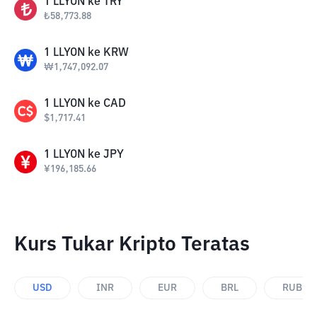
1
LLYON
ke
TRY
₺
58,773.88
1
LLYON
ke
KRW
₩
1,747,092.07
1
LLYON
ke
CAD
$
1,717.41
1
LLYON
ke
JPY
¥
196,185.66
Kurs Tukar Kripto Teratas
USD
INR
EUR
BRL
RUB