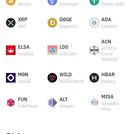
Bitcoin
Ethereum
Tether USDT
XRP
DOGE
ADA
XRP
Dogecoin
Cardano
ACN
ELSA
LDO
AITECH
HeyElsa
Lido DAO
Cloud
Network
MON
WILD
HBAR
monad
Wilder World
Hedera
MISA
FUN
ALT
Sangkara
FUNToken
Altlayer
misa