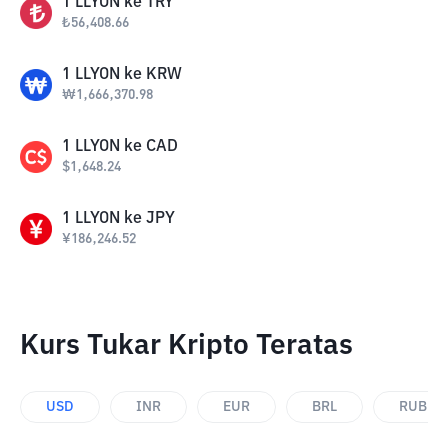
1
LLYON
ke
TRY
₺
56,408.66
1
LLYON
ke
KRW
₩
1,666,370.98
1
LLYON
ke
CAD
$
1,648.24
1
LLYON
ke
JPY
¥
186,246.52
Kurs Tukar Kripto Teratas
USD
INR
EUR
BRL
RUB