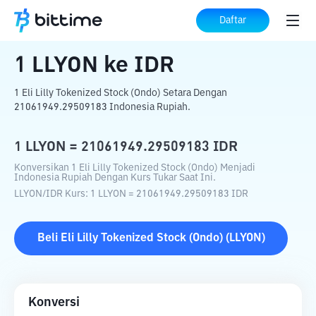
Beranda
Konverter Kripto
LLYON
ke
IDR
Daftar
1
LLYON
ke
IDR
1 Eli Lilly Tokenized Stock (Ondo) Setara Dengan
21061949.29509183 Indonesia Rupiah.
1
LLYON
=
21061949.29509183
IDR
Konversikan 1 Eli Lilly Tokenized Stock (Ondo) Menjadi
Indonesia Rupiah Dengan Kurs Tukar Saat Ini.
LLYON
/
IDR
Kurs
: 1
LLYON
=
21061949.29509183
IDR
Beli
Eli Lilly Tokenized Stock (Ondo)
(
LLYON
)
Konversi