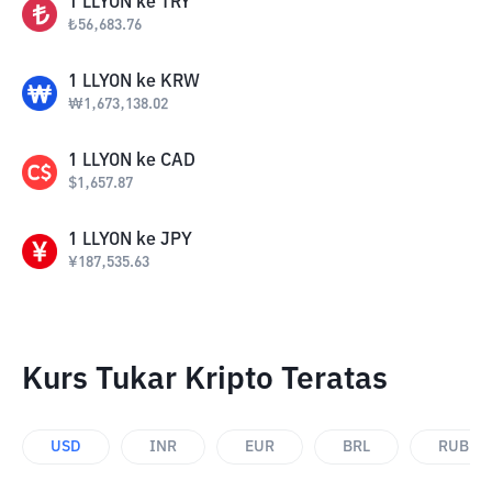
1
LLYON
ke
TRY
₺
56,683.76
1
LLYON
ke
KRW
₩
1,673,138.02
1
LLYON
ke
CAD
$
1,657.87
1
LLYON
ke
JPY
¥
187,535.63
Kurs Tukar Kripto Teratas
USD
INR
EUR
BRL
RUB