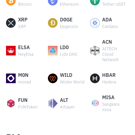
Bitcoin
Ethereum
Tether USDT
XRP
DOGE
ADA
XRP
Dogecoin
Cardano
ACN
ELSA
LDO
AITECH
HeyElsa
Lido DAO
Cloud
Network
MON
WILD
HBAR
monad
Wilder World
Hedera
MISA
FUN
ALT
Sangkara
FUNToken
Altlayer
misa