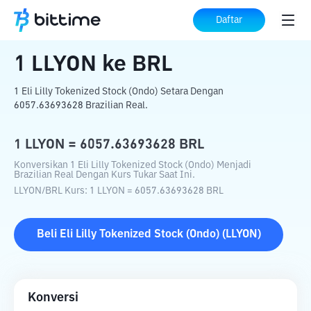
Beranda
Konverter Kripto
LLYON
ke
BRL
Daftar
1
LLYON
ke
BRL
1 Eli Lilly Tokenized Stock (Ondo) Setara Dengan
6057.63693628 Brazilian Real.
1
LLYON
=
6057.63693628
BRL
Konversikan 1 Eli Lilly Tokenized Stock (Ondo) Menjadi
Brazilian Real Dengan Kurs Tukar Saat Ini.
LLYON
/
BRL
Kurs
: 1
LLYON
=
6057.63693628
BRL
Beli
Eli Lilly Tokenized Stock (Ondo)
(
LLYON
)
Konversi