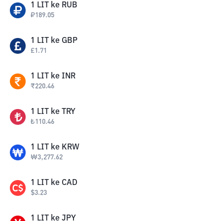
1
LIT
ke
RUB
₽
189.05
1
LIT
ke
GBP
£
1.71
1
LIT
ke
INR
₹
220.46
1
LIT
ke
TRY
₺
110.46
1
LIT
ke
KRW
₩
3,277.62
1
LIT
ke
CAD
$
3.23
1
LIT
ke
JPY