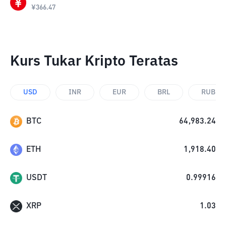
¥
366.47
Kurs Tukar Kripto Teratas
USD
INR
EUR
BRL
RUB
BTC
64,983.24
ETH
1,918.40
USDT
0.99916
XRP
1.03