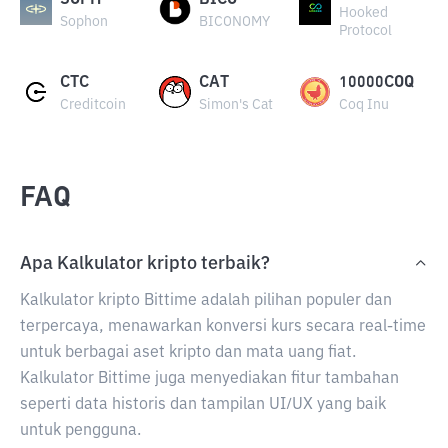
SOPH
BICO
Hooked
Sophon
BICONOMY
Protocol
CTC
CAT
10000COQ
Creditcoin
Simon's Cat
Coq Inu
FAQ
Apa Kalkulator kripto terbaik?
Kalkulator kripto Bittime adalah pilihan populer dan
terpercaya, menawarkan konversi kurs secara real-time
untuk berbagai aset kripto dan mata uang fiat.
Kalkulator Bittime juga menyediakan fitur tambahan
seperti data historis dan tampilan UI/UX yang baik
untuk pengguna.