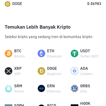
DOGE
0.06983
Temukan Lebih Banyak Kripto
Seleksi kripto yang sedang tren di komunitas kripto
BTC
ETH
USDT
Bitcoin
Ethereum
Tether USDT
XRP
DOGE
ADA
XRP
Dogecoin
Cardano
SRM
ERN
ORBS
Serum
Ethernity
Orbs
HOOK