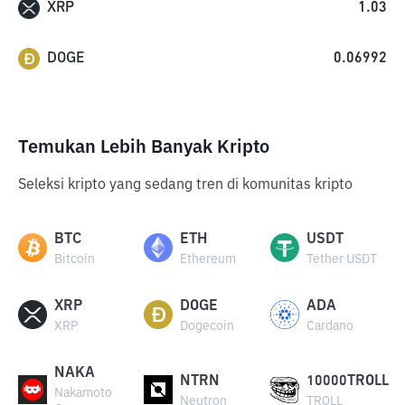
XRP
1.03
DOGE
0.06992
Temukan Lebih Banyak Kripto
Seleksi kripto yang sedang tren di komunitas kripto
BTC
ETH
USDT
Bitcoin
Ethereum
Tether USDT
XRP
DOGE
ADA
XRP
Dogecoin
Cardano
NAKA
NTRN
10000TROLL
Nakamoto
Neutron
TROLL