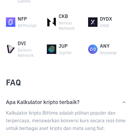
Games
CKB
NFP
DYDX
Nervos
NFPrompt
dYdX
Network
DVI
JUP
ANY
Dvision
Jupiter
Anyswap
Network
FAQ
Apa Kalkulator kripto terbaik?
Kalkulator kripto Bittime adalah pilihan populer dan
terpercaya, menawarkan konversi kurs secara real-time
untuk berbagai aset kripto dan mata uang fiat.