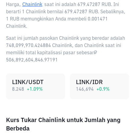
Harga,
Chainlink
saat ini adalah
679.47287 RUB
. Ini
berarti 1 Chainlink bernilai 679.47287 RUB. Sebaliknya,
1 RUB memungkinkan Anda membeli 0.001471
Chainlink.
Saat ini jumlah pasokan Chainlink yang beredar adalah
748,099,970.424884 Chainlink, dan Chainlink saat ini
memiliki total kapitalisasi pasar sebesar₽
506,892,604,846.97191
LINK/USDT
LINK/IDR
8.248
+
1.09
%
146,694
+
0.9
%
Kurs Tukar Chainlink untuk Jumlah yang
Berbeda