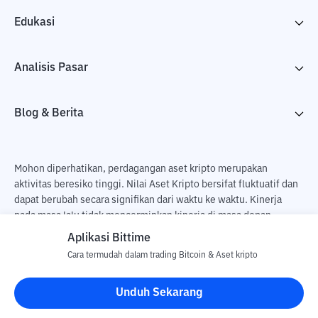
Edukasi
Analisis Pasar
Blog & Berita
Mohon diperhatikan, perdagangan aset kripto merupakan
aktivitas beresiko tinggi. Nilai Aset Kripto bersifat fluktuatif dan
dapat berubah secara signifikan dari waktu ke waktu. Kinerja
pada masa lalu tidak mencerminkan kinerja di masa depan.
Terdapat risiko kehilangan sebagai dampak dari membeli dan
Aplikasi Bittime
menjual aset kripto dan sepenuhnya keputusan independen dari
Cara termudah dalam trading Bitcoin & Aset kripto
pengguna. PT Utama Aset Digital Indonesia (Bittime) tidak
bertanggung jawab atas perubahan fluktuasi dari nilai tukar Aset
Unduh Sekarang
Kripto.