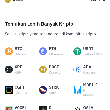
0.07013
Temukan Lebih Banyak Kripto
Seleksi kripto yang sedang tren di komunitas kripto
BTC
ETH
USDT
Bitcoin
Ethereum
Tether USDT
XRP
DOGE
ADA
XRP
Dogecoin
Cardano
MOBILE
CGPT
STRK
Helium
ChainGPT
Starknet
Mobile
VOXEL
OL
GALA