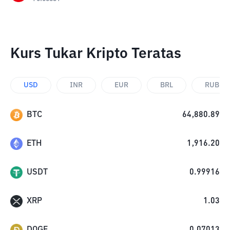
Kurs Tukar Kripto Teratas
USD
INR
EUR
BRL
RUB
BTC
64,880.89
ETH
1,916.20
USDT
0.99916
XRP
1.03
DOGE