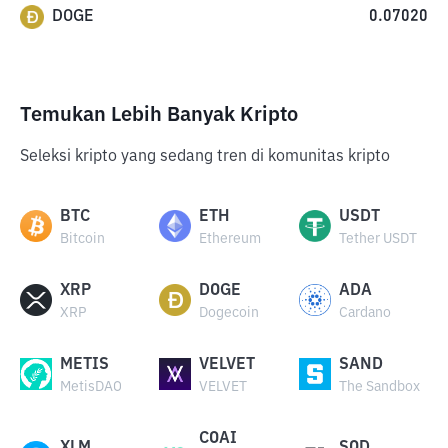
DOGE
0.07020
Temukan Lebih Banyak Kripto
Seleksi kripto yang sedang tren di komunitas kripto
BTC
ETH
USDT
Bitcoin
Ethereum
Tether USDT
XRP
DOGE
ADA
XRP
Dogecoin
Cardano
METIS
VELVET
SAND
MetisDAO
VELVET
The Sandbox
COAI