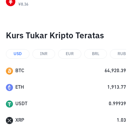
¥
8.36
Kurs Tukar Kripto Teratas
USD
INR
EUR
BRL
RUB
BTC
64,920.39
ETH
1,913.77
USDT
0.99939
XRP
1.03