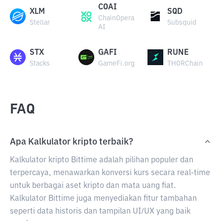
COAI
XLM
SQD
ChainOpera
Stellar
Subsquid
AI
STX
GAFI
RUNE
Stacks
GameFi.org
THORChain
FAQ
Apa Kalkulator kripto terbaik?
Kalkulator kripto Bittime adalah pilihan populer dan
terpercaya, menawarkan konversi kurs secara real-time
untuk berbagai aset kripto dan mata uang fiat.
Kalkulator Bittime juga menyediakan fitur tambahan
seperti data historis dan tampilan UI/UX yang baik