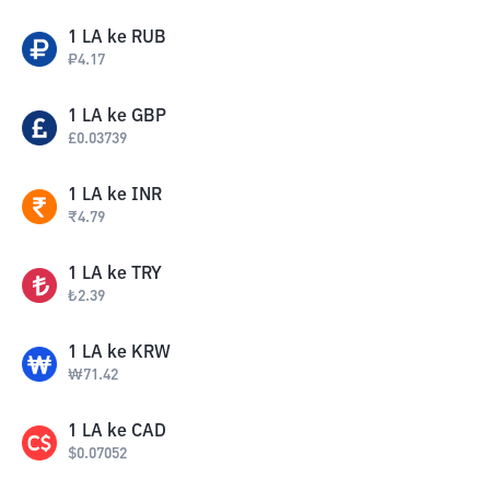
1
LA
ke
RUB
₽
4.17
1
LA
ke
GBP
£
0.03739
1
LA
ke
INR
₹
4.79
1
LA
ke
TRY
₺
2.39
1
LA
ke
KRW
₩
71.42
1
LA
ke
CAD
$
0.07052