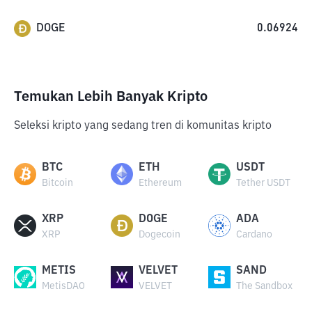
DOGE
0.06924
Temukan Lebih Banyak Kripto
Seleksi kripto yang sedang tren di komunitas kripto
BTC
ETH
USDT
Bitcoin
Ethereum
Tether USDT
XRP
DOGE
ADA
XRP
Dogecoin
Cardano
METIS
VELVET
SAND
MetisDAO
VELVET
The Sandbox