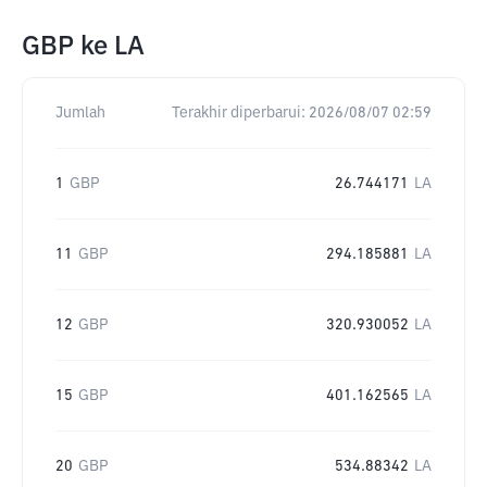
GBP
ke
LA
Jumlah
Terakhir diperbarui:
2026/08/07 02:59
1
GBP
26.744171
LA
11
GBP
294.185881
LA
12
GBP
320.930052
LA
15
GBP
401.162565
LA
20
GBP
534.88342
LA