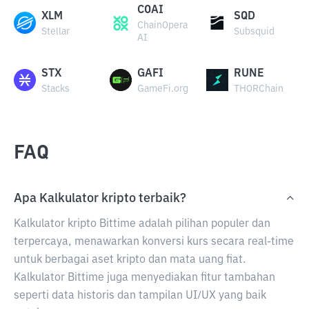
COAI
XLM
SQD
ChainOpera
Stellar
Subsquid
AI
STX
GAFI
RUNE
Stacks
GameFi.org
THORChain
FAQ
Apa Kalkulator kripto terbaik?
Kalkulator kripto Bittime adalah pilihan populer dan
terpercaya, menawarkan konversi kurs secara real-time
untuk berbagai aset kripto dan mata uang fiat.
Kalkulator Bittime juga menyediakan fitur tambahan
seperti data historis dan tampilan UI/UX yang baik