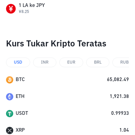
1
LA
ke
JPY
¥
8.25
Kurs Tukar Kripto Teratas
USD
INR
EUR
BRL
RUB
BTC
65,082.49
ETH
1,921.38
USDT
0.99933
XRP
1.04