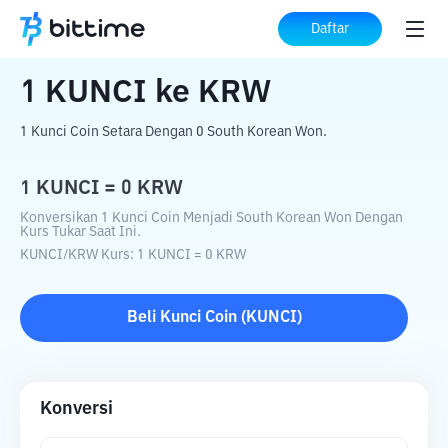
Beranda
Konverter Kripto
KUNCI
ke
Daftar
KRW
1
KUNCI
ke
KRW
1 Kunci Coin Setara Dengan 0 South Korean Won.
1
KUNCI
=
0
KRW
Konversikan 1 Kunci Coin Menjadi South Korean Won Dengan
Kurs Tukar Saat Ini.
KUNCI
/
KRW
Kurs
: 1
KUNCI
=
0
KRW
Beli
Kunci Coin
(
KUNCI
)
Konversi