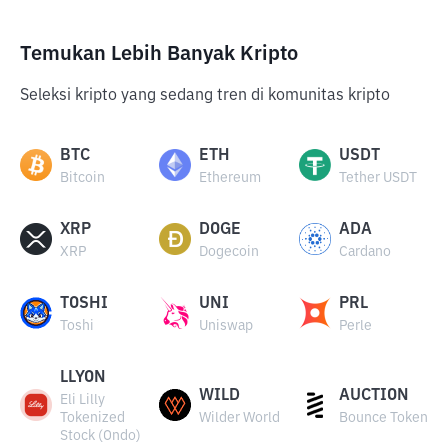
Temukan Lebih Banyak Kripto
Seleksi kripto yang sedang tren di komunitas kripto
BTC
ETH
USDT
Bitcoin
Ethereum
Tether USDT
XRP
DOGE
ADA
XRP
Dogecoin
Cardano
TOSHI
UNI
PRL
Toshi
Uniswap
Perle
LLYON
WILD
AUCTION
Eli Lilly
Tokenized
Wilder World
Bounce Token
Stock (Ondo)