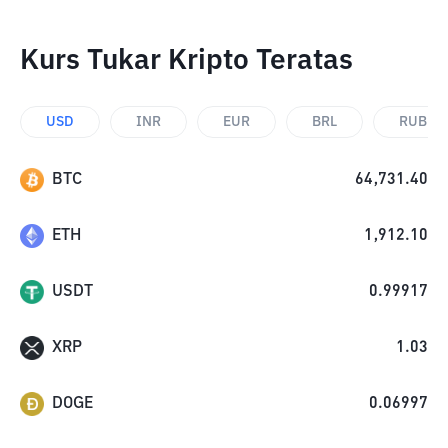
Kurs Tukar Kripto Teratas
USD
INR
EUR
BRL
RUB
BTC
64,731.40
ETH
1,912.10
USDT
0.99917
XRP
1.03
DOGE
0.06997