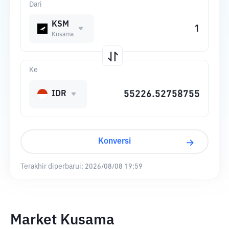
Dari
KSM
Kusama
Ke
IDR
Konversi
Terakhir diperbarui:
2026/08/08 19:59
Market Kusama