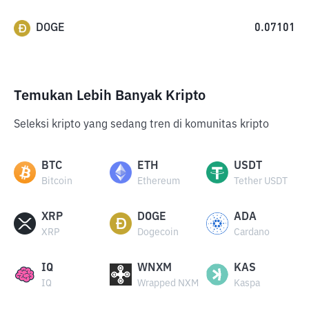
DOGE
0.07101
Temukan Lebih Banyak Kripto
Seleksi kripto yang sedang tren di komunitas kripto
BTC
ETH
USDT
Bitcoin
Ethereum
Tether USDT
XRP
DOGE
ADA
XRP
Dogecoin
Cardano
IQ
WNXM
KAS
IQ
Wrapped NXM
Kaspa