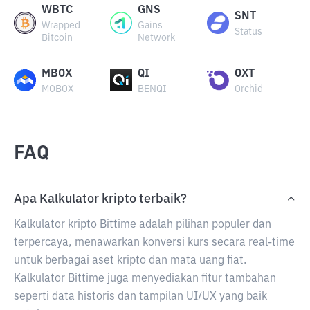
WBTC
GNS
SNT
Wrapped
Gains
Status
Bitcoin
Network
MBOX
QI
OXT
MOBOX
BENQI
Orchid
FAQ
Apa Kalkulator kripto terbaik?
Kalkulator kripto Bittime adalah pilihan populer dan
terpercaya, menawarkan konversi kurs secara real-time
untuk berbagai aset kripto dan mata uang fiat.
Kalkulator Bittime juga menyediakan fitur tambahan
seperti data historis dan tampilan UI/UX yang baik