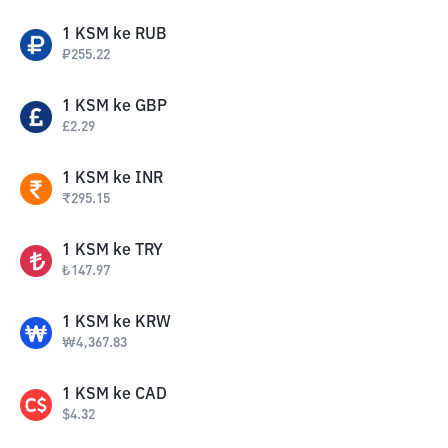
1
KSM
ke
RUB
₽
255.22
1
KSM
ke
GBP
£
2.29
1
KSM
ke
INR
₹
295.15
1
KSM
ke
TRY
₺
147.97
1
KSM
ke
KRW
₩
4,367.83
1
KSM
ke
CAD
$
4.32