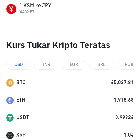
1
KSM
ke
JPY
¥
489.57
Kurs Tukar Kripto Teratas
USD
INR
EUR
BRL
RUB
BTC
65,027.81
ETH
1,918.68
USDT
0.99926
XRP
1.04