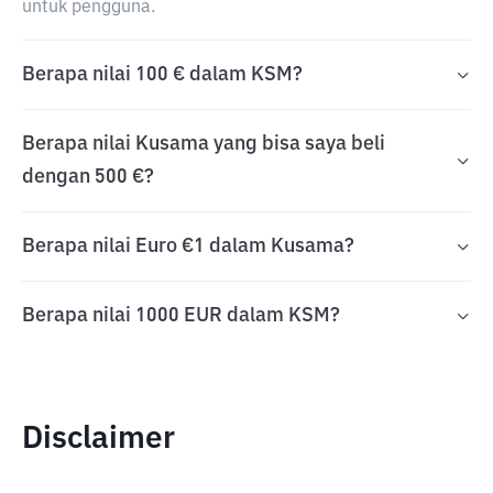
untuk pengguna.
Berapa nilai 100 € dalam KSM?
Berapa nilai Kusama yang bisa saya beli
dengan 500 €?
Berapa nilai Euro €1 dalam Kusama?
Berapa nilai 1000 EUR dalam KSM?
Disclaimer