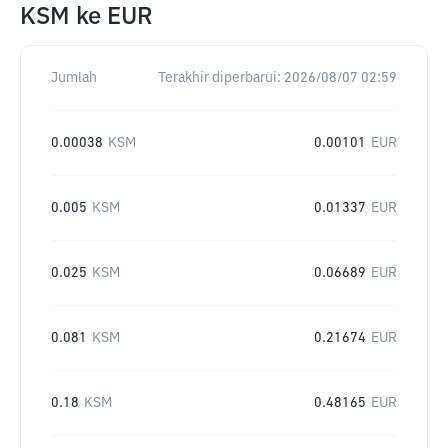
KSM
ke
EUR
Jumlah
Terakhir diperbarui:
2026/08/07 02:59
0.00038
KSM
0.00101
EUR
0.005
KSM
0.01337
EUR
0.025
KSM
0.06689
EUR
0.081
KSM
0.21674
EUR
0.18
KSM
0.48165
EUR