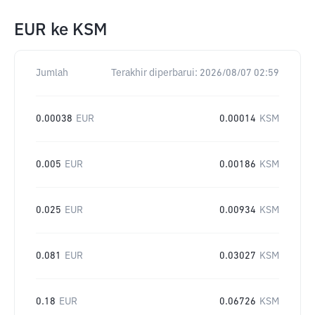
EUR
ke
KSM
Jumlah
Terakhir diperbarui:
2026/08/07 02:59
0.00038
EUR
0.00014
KSM
0.005
EUR
0.00186
KSM
0.025
EUR
0.00934
KSM
0.081
EUR
0.03027
KSM
0.18
EUR
0.06726
KSM