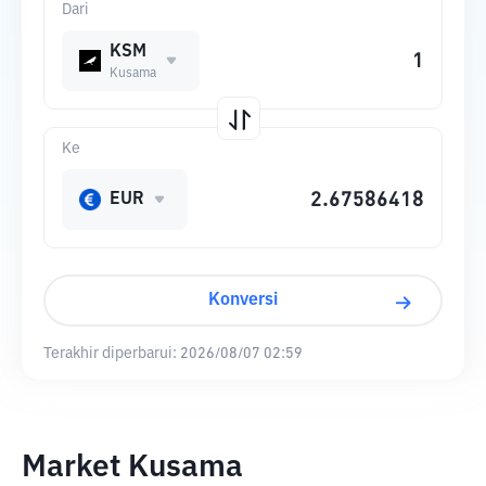
Dari
KSM
Kusama
Ke
EUR
Konversi
Terakhir diperbarui:
2026/08/07 02:59
Market Kusama