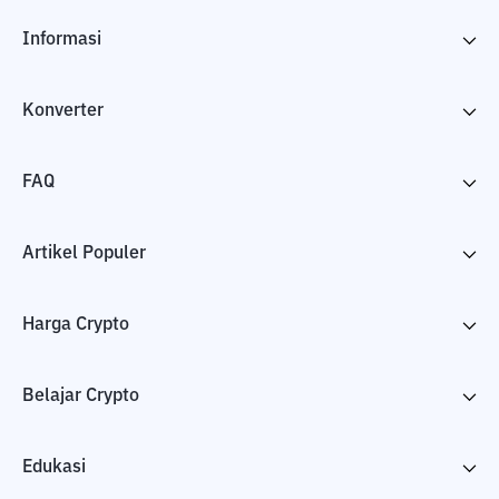
Informasi
Konverter
FAQ
Artikel Populer
Harga Crypto
Belajar Crypto
Edukasi