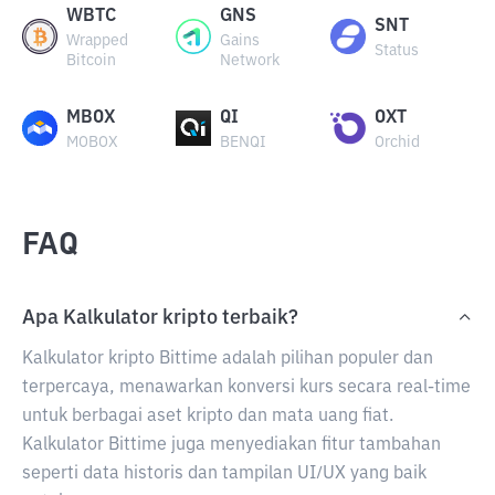
WBTC
GNS
SNT
Wrapped
Gains
Status
Bitcoin
Network
MBOX
QI
OXT
MOBOX
BENQI
Orchid
FAQ
Apa Kalkulator kripto terbaik?
Kalkulator kripto Bittime adalah pilihan populer dan
terpercaya, menawarkan konversi kurs secara real-time
untuk berbagai aset kripto dan mata uang fiat.
Kalkulator Bittime juga menyediakan fitur tambahan
seperti data historis dan tampilan UI/UX yang baik