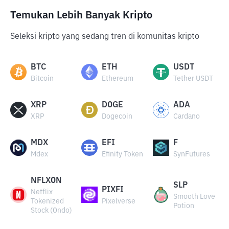
Temukan Lebih Banyak Kripto
Seleksi kripto yang sedang tren di komunitas kripto
BTC
ETH
USDT
Bitcoin
Ethereum
Tether USDT
XRP
DOGE
ADA
XRP
Dogecoin
Cardano
MDX
EFI
F
Mdex
Efinity Token
SynFutures
NFLXON
SLP
PIXFI
Netflix
Smooth Love
Tokenized
Pixelverse
Potion
Stock (Ondo)