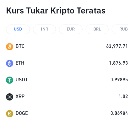
Kurs Tukar Kripto Teratas
USD
INR
EUR
BRL
RUB
BTC
63,977.71
ETH
1,876.93
USDT
0.99895
XRP
1.02
DOGE
0.06984