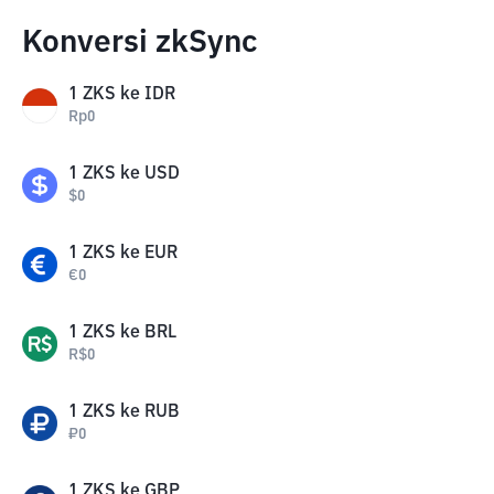
Konversi zkSync
1
ZKS
ke
IDR
Rp
0
1
ZKS
ke
USD
$
0
1
ZKS
ke
EUR
€
0
1
ZKS
ke
BRL
R$
0
1
ZKS
ke
RUB
₽
0
1
ZKS
ke
GBP