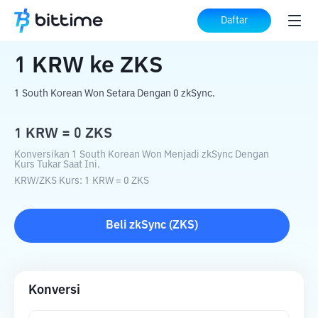
Beranda
Konverter Kripto
KRW
ke
ZKS
Daftar
1
KRW
ke
ZKS
1 South Korean Won Setara Dengan 0 zkSync.
1
KRW
=
0
ZKS
Konversikan 1 South Korean Won Menjadi zkSync Dengan
Kurs Tukar Saat Ini.
KRW
/
ZKS
Kurs
: 1
KRW
=
0
ZKS
Beli
zkSync
(
ZKS
)
Konversi