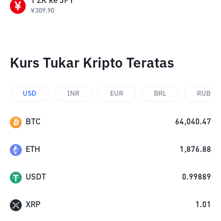
1
ZK
ke
JPY
¥
309.90
Kurs Tukar Kripto Teratas
USD
INR
EUR
BRL
RUB
BTC
64,040.47
ETH
1,876.88
USDT
0.99889
XRP
1.01