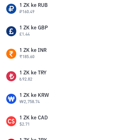
1
ZK
ke
RUB
₽
160.49
1
ZK
ke
GBP
£
1.44
1
ZK
ke
INR
₹
185.60
1
ZK
ke
TRY
₺
92.82
1
ZK
ke
KRW
₩
2,758.74
1
ZK
ke
CAD
$
2.71