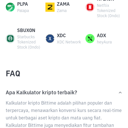
PLPA
ZAMA
Netflix
Palapa
Zama
Tokenized
Stock (Ondo)
SBUXON
XDC
ADX
Starbucks
Tokenized
XDC Network
heyAura
Stock (Ondo)
FAQ
Apa Kalkulator kripto terbaik?
Kalkulator kripto Bittime adalah pilihan populer dan
terpercaya, menawarkan konversi kurs secara real-time
untuk berbagai aset kripto dan mata uang fiat.
Kalkulator Bittime juga menyediakan fitur tambahan