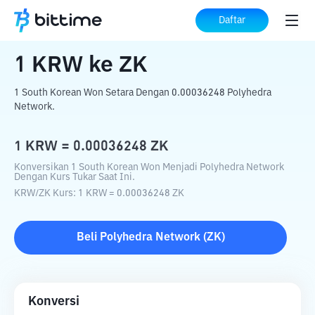
Beranda
Konverter Kripto
KRW
ke
ZK
Daftar
1
KRW
ke
ZK
1 South Korean Won Setara Dengan 0.00036248 Polyhedra
Network.
1
KRW
=
0.00036248
ZK
Konversikan 1 South Korean Won Menjadi Polyhedra Network
Dengan Kurs Tukar Saat Ini.
KRW
/
ZK
Kurs
: 1
KRW
=
0.00036248
ZK
Beli
Polyhedra Network
(
ZK
)
Konversi