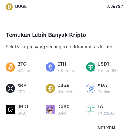
DOGE
0.06987
Temukan Lebih Banyak Kripto
Seleksi kripto yang sedang tren di komunitas kripto
BTC
ETH
USDT
Bitcoin
Ethereum
Tether USDT
XRP
DOGE
ADA
XRP
Dogecoin
Cardano
ORDI
DUKO
TA
ORDI
Duko
Trusta.AI
NFLXON