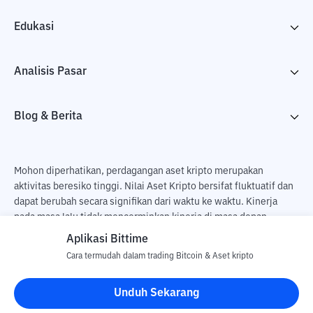
Edukasi
Analisis Pasar
Blog & Berita
Mohon diperhatikan, perdagangan aset kripto merupakan
aktivitas beresiko tinggi. Nilai Aset Kripto bersifat fluktuatif dan
dapat berubah secara signifikan dari waktu ke waktu. Kinerja
pada masa lalu tidak mencerminkan kinerja di masa depan.
Terdapat risiko kehilangan sebagai dampak dari membeli dan
Aplikasi Bittime
menjual aset kripto dan sepenuhnya keputusan independen dari
Cara termudah dalam trading Bitcoin & Aset kripto
pengguna. PT Utama Aset Digital Indonesia (Bittime) tidak
bertanggung jawab atas perubahan fluktuasi dari nilai tukar Aset
Unduh Sekarang
Kripto.