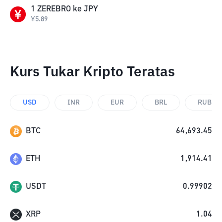
1
ZEREBRO
ke
JPY
¥
5.89
Kurs Tukar Kripto Teratas
USD
INR
EUR
BRL
RUB
BTC
64,693.45
ETH
1,914.41
USDT
0.99902
XRP
1.04