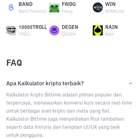
BAND
FWOG
WIN
Band Protocol
Fwog
WINkLink
10000TROLL
DEGEN
RAIN
TROLL
DEGEN
Rain
FAQ
Apa Kalkulator kripto terbaik?
Kalkulator kripto Bittime adalah pilihan populer dan
terpercaya, menawarkan konversi kurs secara real-time
untuk berbagai aset kripto dan mata uang fiat.
Kalkulator Bittime juga menyediakan fitur tambahan
seperti data historis dan tampilan UI/UX yang baik
untuk pengguna.