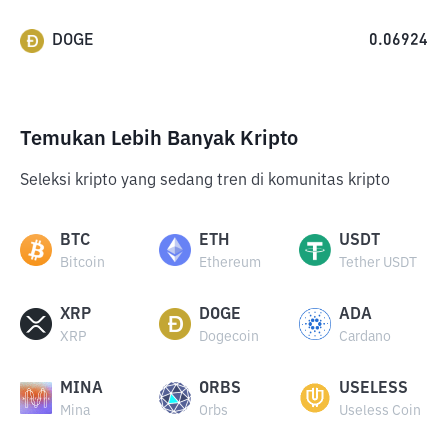
DOGE
0.06924
Temukan Lebih Banyak Kripto
Seleksi kripto yang sedang tren di komunitas kripto
BTC
ETH
USDT
Bitcoin
Ethereum
Tether USDT
XRP
DOGE
ADA
XRP
Dogecoin
Cardano
MINA
ORBS
USELESS
Mina
Orbs
Useless Coin