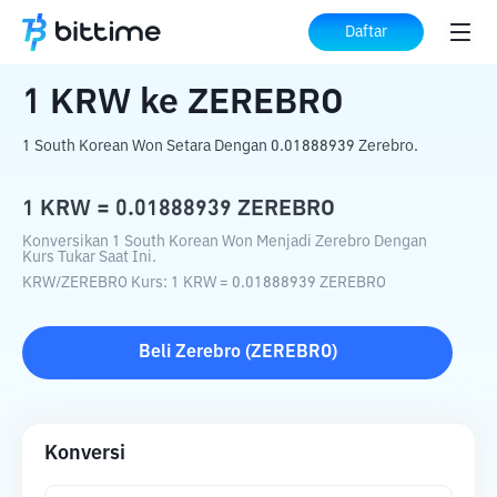
Beranda
Konverter Kripto
KRW
ke
ZEREBRO
Daftar
1
KRW
ke
ZEREBRO
1 South Korean Won Setara Dengan 0.01888939 Zerebro.
1
KRW
=
0.01888939
ZEREBRO
Konversikan 1 South Korean Won Menjadi Zerebro Dengan
Kurs Tukar Saat Ini.
KRW
/
ZEREBRO
Kurs
: 1
KRW
=
0.01888939
ZEREBRO
Beli
Zerebro
(
ZEREBRO
)
Konversi