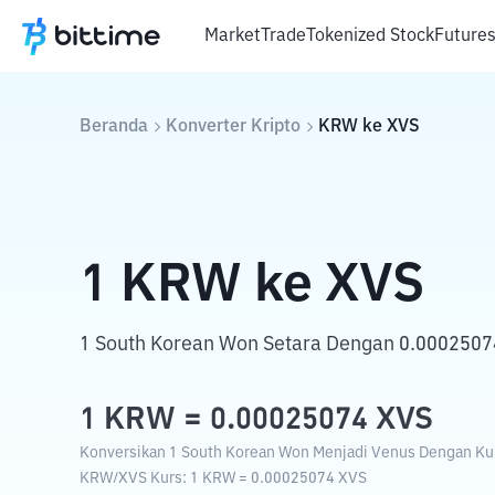
Market
Trade
Tokenized Stock
Future
Beranda
Konverter Kripto
KRW
ke
XVS
1
KRW
ke
XVS
1 South Korean Won Setara Dengan 0.0002507
1
KRW
=
0.00025074
XVS
Konversikan 1 South Korean Won Menjadi Venus Dengan Kurs
KRW
/
XVS
Kurs
: 1
KRW
=
0.00025074
XVS