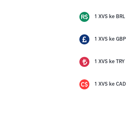
1
XVS
ke
BRL
1
XVS
ke
GBP
1
XVS
ke
TRY
1
XVS
ke
CAD