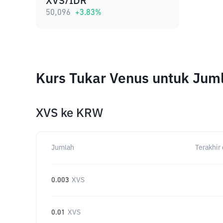
XVS/IDR
50,096
+
3.83
%
Kurs Tukar Venus untuk Jum
XVS
ke
KRW
Jumlah
Terakhir 
0.003
XVS
0.01
XVS