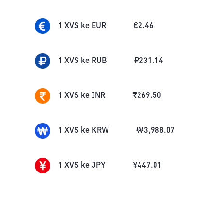
1
XVS
ke
EUR
€
2.46
1
XVS
ke
RUB
₽
231.14
1
XVS
ke
INR
₹
269.50
1
XVS
ke
KRW
₩
3,988.07
1
XVS
ke
JPY
¥
447.01