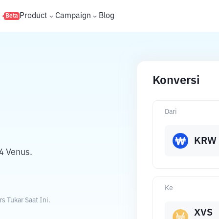
s
Product
Campaign
Blog
Beta
Konversi
Dari
KRW
4 Venus.
Ke
 Tukar Saat Ini.
XVS