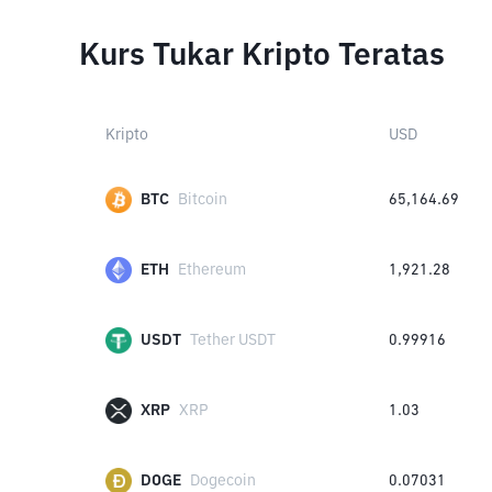
Kurs Tukar Kripto Teratas
Kripto
USD
BTC
Bitcoin
65,164.69
ETH
Ethereum
1,921.28
USDT
Tether USDT
0.99916
XRP
XRP
1.03
DOGE
Dogecoin
0.07031