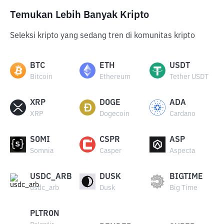
Temukan Lebih Banyak Kripto
Seleksi kripto yang sedang tren di komunitas kripto
BTC
ETH
USDT
Bitcoin
Ethereum
Tether USDT
XRP
DOGE
ADA
XRP
Dogecoin
Cardano
SOMI
CSPR
ASP
Somnia
Casper
Aspecta
USDC_ARB
DUSK
BIGTIME
usdc_arb
Dusk
Big Time
PLTRON