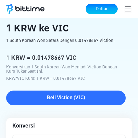
Beranda
Konverter Kripto
KRW
ke
VIC
Daftar
1
KRW
ke
VIC
1 South Korean Won Setara Dengan 0.01478667 Viction.
1
KRW
=
0.01478667
VIC
Konversikan 1 South Korean Won Menjadi Viction Dengan
Kurs Tukar Saat Ini.
KRW
/
VIC
Kurs
: 1
KRW
=
0.01478667
VIC
Beli
Viction
(
VIC
)
Konversi