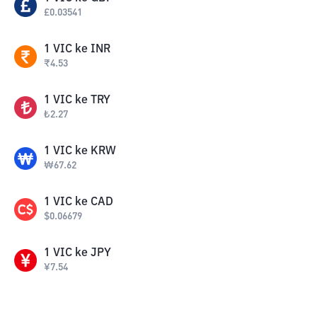
£
0.03541
1
VIC
ke
INR
₹
4.53
1
VIC
ke
TRY
₺
2.27
1
VIC
ke
KRW
₩
67.62
1
VIC
ke
CAD
$
0.06679
1
VIC
ke
JPY
¥
7.54