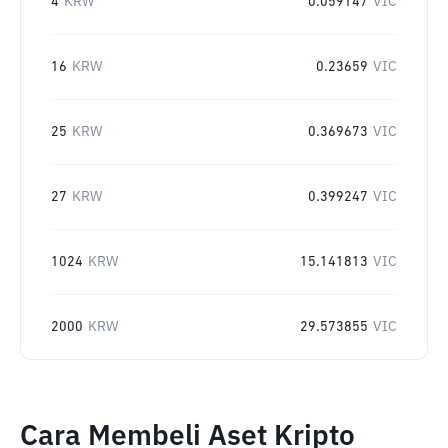
4
KRW
0.059147
VIC
16
KRW
0.23659
VIC
25
KRW
0.369673
VIC
27
KRW
0.399247
VIC
1024
KRW
15.141813
VIC
2000
KRW
29.573855
VIC
Cara Membeli Aset Kripto