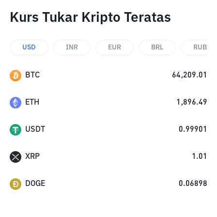
Kurs Tukar Kripto Teratas
USD
INR
EUR
BRL
RUB
BTC
64,209.01
ETH
1,896.49
USDT
0.99901
XRP
1.01
DOGE
0.06898