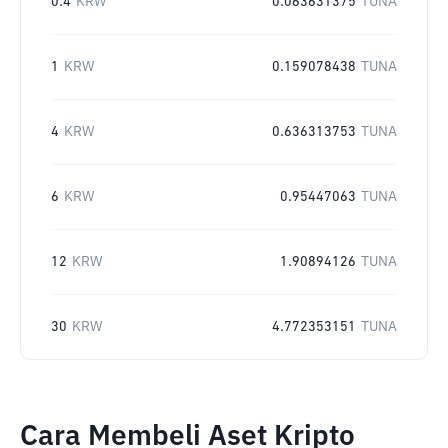
0.4
KRW
0.063631375
TUNA
1
KRW
0.159078438
TUNA
4
KRW
0.636313753
TUNA
6
KRW
0.95447063
TUNA
12
KRW
1.90894126
TUNA
30
KRW
4.772353151
TUNA
Cara Membeli Aset Kripto