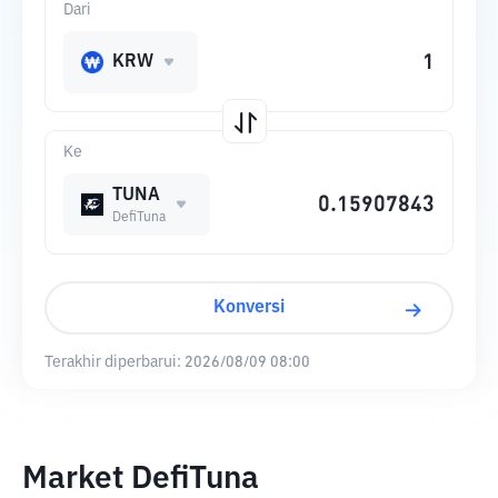
Dari
KRW
Ke
TUNA
DefiTuna
Konversi
Terakhir diperbarui:
2026/08/09 08:00
Market DefiTuna