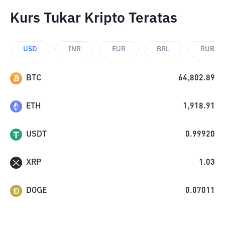
Kurs Tukar Kripto Teratas
USD
INR
EUR
BRL
RUB
BTC
64,802.89
ETH
1,918.91
USDT
0.99920
XRP
1.03
DOGE
0.07011