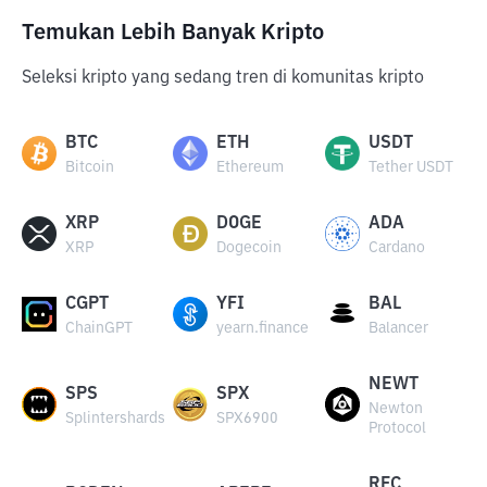
Temukan Lebih Banyak Kripto
Seleksi kripto yang sedang tren di komunitas kripto
BTC
ETH
USDT
Bitcoin
Ethereum
Tether USDT
XRP
DOGE
ADA
XRP
Dogecoin
Cardano
CGPT
YFI
BAL
ChainGPT
yearn.finance
Balancer
NEWT
SPS
SPX
Newton
Splintershards
SPX6900
Protocol
RFC