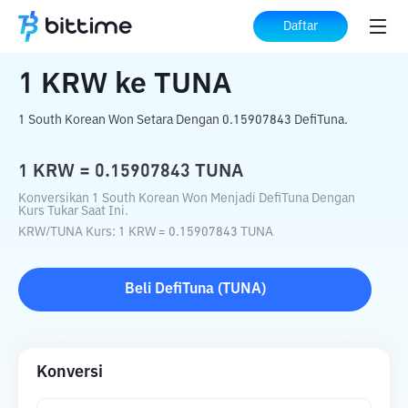
Beranda
Konverter Kripto
KRW
ke
TUNA
Daftar
1
KRW
ke
TUNA
1 South Korean Won Setara Dengan 0.15907843 DefiTuna.
1
KRW
=
0.15907843
TUNA
Konversikan 1 South Korean Won Menjadi DefiTuna Dengan
Kurs Tukar Saat Ini.
KRW
/
TUNA
Kurs
: 1
KRW
=
0.15907843
TUNA
Beli
DefiTuna
(
TUNA
)
Konversi