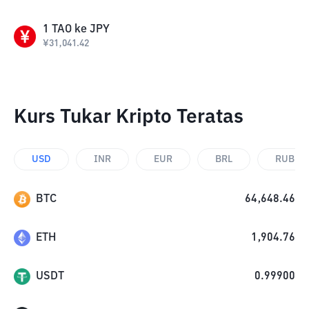
1
TAO
ke
JPY
¥
31,041.42
Kurs Tukar Kripto Teratas
USD
INR
EUR
BRL
RUB
BTC
64,648.46
ETH
1,904.76
USDT
0.99900