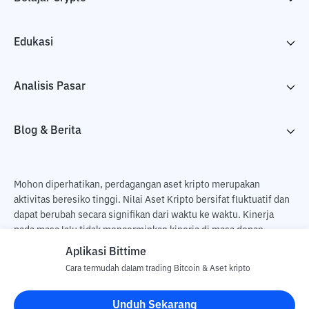
Edukasi
Analisis Pasar
Blog & Berita
Mohon diperhatikan, perdagangan aset kripto merupakan
aktivitas beresiko tinggi. Nilai Aset Kripto bersifat fluktuatif dan
dapat berubah secara signifikan dari waktu ke waktu. Kinerja
pada masa lalu tidak mencerminkan kinerja di masa depan.
Terdapat risiko kehilangan sebagai dampak dari membeli dan
Aplikasi Bittime
menjual aset kripto dan sepenuhnya keputusan independen dari
Cara termudah dalam trading Bitcoin & Aset kripto
pengguna. PT Utama Aset Digital Indonesia (Bittime) tidak
bertanggung jawab atas perubahan fluktuasi dari nilai tukar Aset
Unduh Sekarang
Kripto.