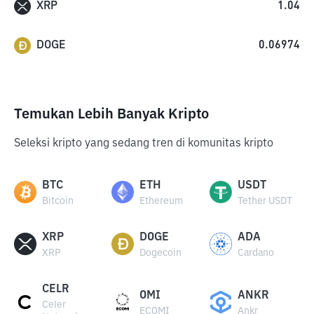
XRP
1.04
DOGE
0.06974
Temukan Lebih Banyak Kripto
Seleksi kripto yang sedang tren di komunitas kripto
BTC
ETH
USDT
Bitcoin
Ethereum
Tether USDT
XRP
DOGE
ADA
XRP
Dogecoin
Cardano
CELR
OMI
ANKR
Celer
ECOMI
Ankr