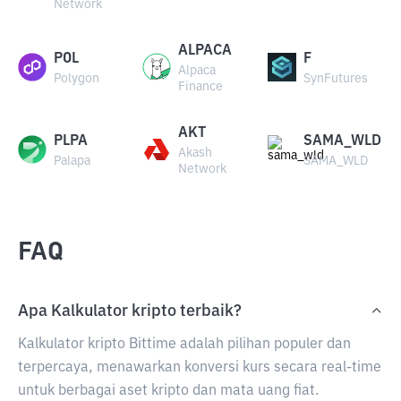
Network
ALPACA
POL
F
Alpaca
Polygon
SynFutures
Finance
AKT
PLPA
SAMA_WLD
Akash
Palapa
SAMA_WLD
Network
FAQ
Apa Kalkulator kripto terbaik?
Kalkulator kripto Bittime adalah pilihan populer dan
terpercaya, menawarkan konversi kurs secara real-time
untuk berbagai aset kripto dan mata uang fiat.