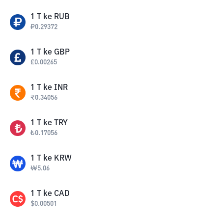
1
T
ke
RUB
₽
0.29372
1
T
ke
GBP
£
0.00265
1
T
ke
INR
₹
0.34056
1
T
ke
TRY
₺
0.17056
1
T
ke
KRW
₩
5.06
1
T
ke
CAD
$
0.00501