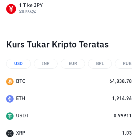
1
T
ke
JPY
¥
0.56624
Kurs Tukar Kripto Teratas
USD
INR
EUR
BRL
RUB
BTC
64,838.78
ETH
1,914.96
USDT
0.99911
XRP
1.03