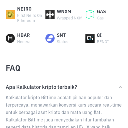
NEIRO
WNXM
GAS
First Neiro On
Wrapped NXM
Gas
Ethereum
HBAR
SNT
QI
Hedera
Status
BENQI
FAQ
Apa Kalkulator kripto terbaik?
Kalkulator kripto Bittime adalah pilihan populer dan
terpercaya, menawarkan konversi kurs secara real-time
untuk berbagai aset kripto dan mata uang fiat.
Kalkulator Bittime juga menyediakan fitur tambahan
seperti data historis dan tampilan UI/UX yang baik