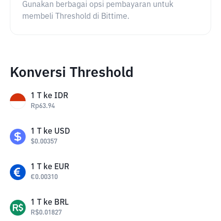
Gunakan berbagai opsi pembayaran untuk
membeli Threshold di Bittime.
Konversi Threshold
1
T
ke
IDR
Rp
63.94
1
T
ke
USD
$
0.00357
1
T
ke
EUR
€
0.00310
1
T
ke
BRL
R$
0.01827