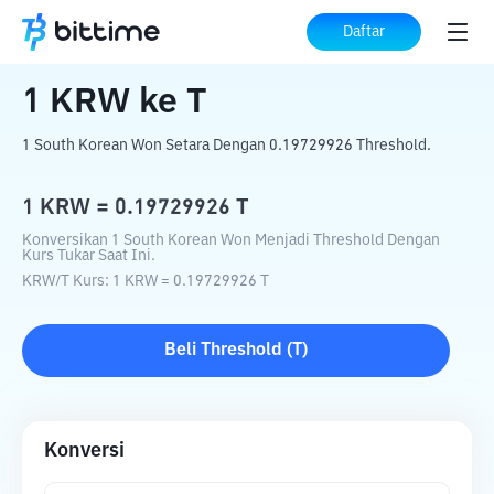
Beranda
Konverter Kripto
KRW
ke
T
Daftar
1
KRW
ke
T
1 South Korean Won Setara Dengan 0.19729926 Threshold.
1
KRW
=
0.19729926
T
Konversikan 1 South Korean Won Menjadi Threshold Dengan
Kurs Tukar Saat Ini.
KRW
/
T
Kurs
: 1
KRW
=
0.19729926
T
Beli
Threshold
(
T
)
Konversi