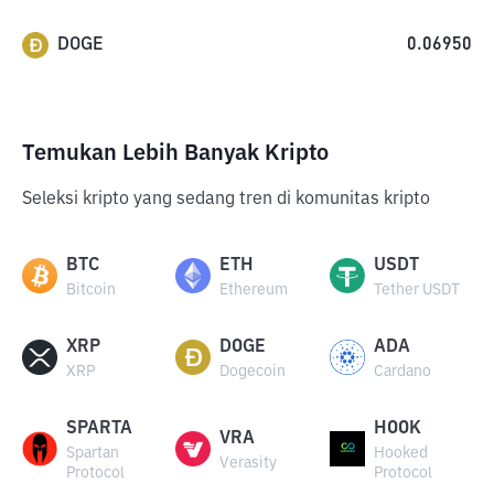
DOGE
0.06950
Temukan Lebih Banyak Kripto
Seleksi kripto yang sedang tren di komunitas kripto
BTC
ETH
USDT
Bitcoin
Ethereum
Tether USDT
XRP
DOGE
ADA
XRP
Dogecoin
Cardano
SPARTA
HOOK
VRA
Spartan
Hooked
Verasity
Protocol
Protocol